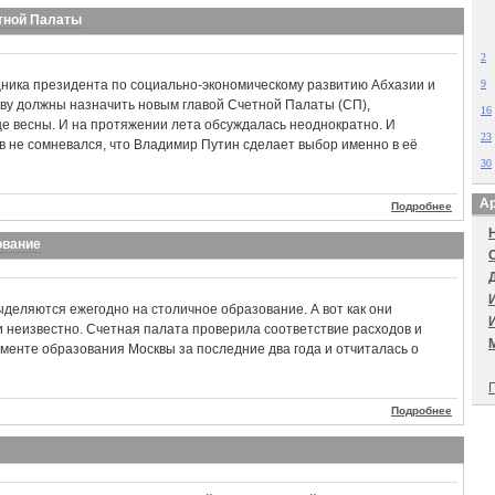
етной Палаты
2
ника президента по социально-экономическому развитию Абхазии и
9
ву должны назначить новым главой Счетной Палаты (СП),
16
е весны. И на протяжении лета обсуждалась неоднократно. И
23
ов не сомневался, что Владимир Путин сделает выбор именно в её
30
Ар
Подробнее
ование
деляются ежегодно на столичное образование. А вот как они
 неизвестно. Счетная палата проверила соответствие расходов и
менте образования Москвы за последние два года и отчиталась о
П
Подробнее