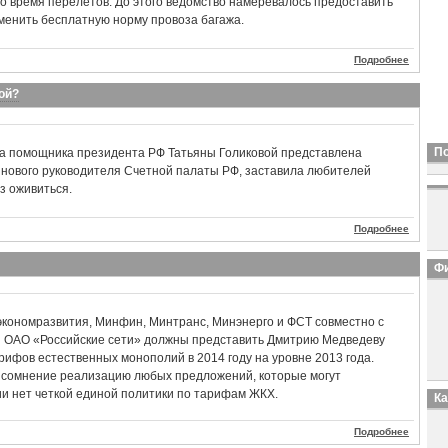
о время перелетов. До этого ведомство намеревалось предоставить
менить бесплатную норму провоза багажа.
Подробнее
ой?
П
ура помощника президента РФ Татьяны Голиковой представлена
нового руководителя Счетной палаты РФ, заставила любителей
з оживиться.
Подробнее
Фи
кономразвития, Минфин, Минтранс, Минэнерго и ФСТ совместно с
 ОАО «Российские сети» должны представить Дмитрию Медведеву
ифов естественных монополий в 2014 году на уровне 2013 года.
д сомнение реализацию любых предложений, которые могут
сии нет четкой единой политики по тарифам ЖКХ.
К
Подробнее