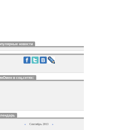
опулярные новости
нОмен в соц.сетях:
алендарь
«
Сентябрь 2013
»