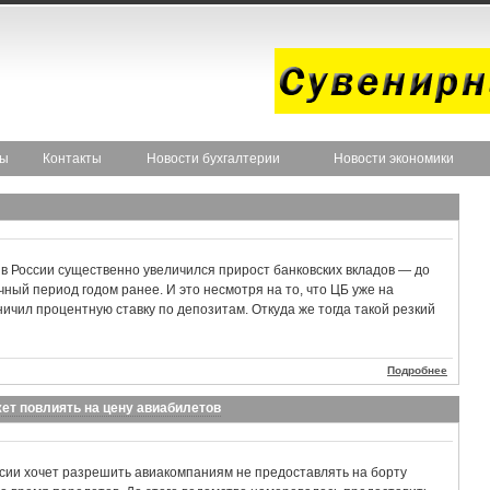
ты
Контакты
Новости бухгалтерии
Новости экономики
 в России существенно увеличился прирост банковских вкладов — до
чный период годом ранее. И это несмотря на то, что ЦБ уже на
ичил процентную ставку по депозитам. Откуда же тогда такой резкий
Подробнее
жет повлиять на цену авиабилетов
сии хочет разрешить авиакомпаниям не предоставлять на борту