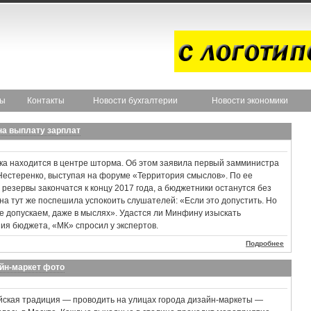
ты
Контакты
Новости бухгалтерии
Новости экономики
 на выплату зарплат
ка находится в центре шторма. Об этом заявила первый замминистра
естеренко, выступая на форуме «Территория смыслов». По ее
 резервы закончатся к концу 2017 года, а бюджетники останутся без
она тут же поспешила успокоить слушателей: «Если это допустить. Но
не допускаем, даже в мыслях». Удастся ли Минфину изыскать
ия бюджета, «МК» спросил у экспертов.
Подробнее
айн-маркет фото
ская традиция — проводить на улицах города дизайн-маркеты —