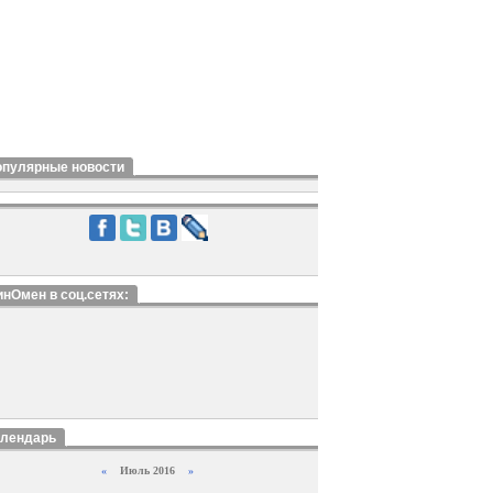
опулярные новости
нОмен в соц.сетях:
алендарь
«
Июль 2016
»