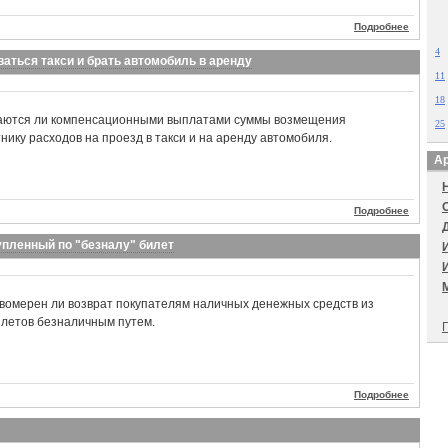
Подробнее
4
ться такси и брать автомобиль в аренду
11
18
наются ли компенсационными выплатами суммы возмещения
25
ику расходов на проезд в такси и на аренду автомобиля.
Ар
Подробнее
упленный по "безналу" билет
вомерен ли возврат покупателям наличных денежных средств из
илетов безналичным путем.
П
Подробнее