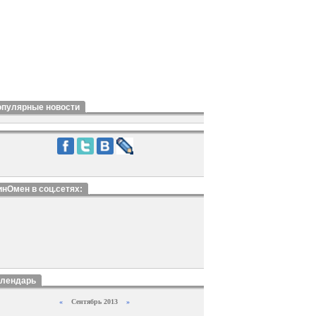
опулярные новости
нОмен в соц.сетях:
алендарь
«
Сентябрь 2013
»