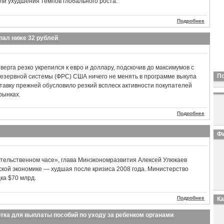
яли ухудшения темпов глобального роста.
Подробнее
пал ниже 32 рублей
тверга резко укрепился к евро и доллару, подскочив до максимумов с
П
езервной системы (ФРС) США ничего не менять в программе выкупа
ставку прежней обусловило резкий всплеск активности покупателей
рынках.
Подробнее
Фи
ительственном часе», глава Минэкономразвития Алексей Улюкаев
йской экономике — худшая после кризиса 2008 года. Министерство
ка $70 млрд.
Подробнее
К
тка для выплаты пособий по уходу за ребенком органами