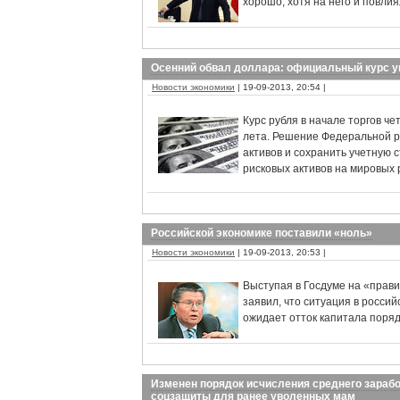
хорошо, хотя на него и повли
Осенний обвал доллара: официальный курс у
Новости экономики
| 19-09-2013, 20:54 |
Курс рубля в начале торгов че
лета. Решение Федеральной р
активов и сохранить учетную 
рисковых активов на мировых 
Российской экономике поставили «ноль»
Новости экономики
| 19-09-2013, 20:53 |
Выступая в Госдуме на «прав
заявил, что ситуация в росси
ожидает отток капитала поряд
Изменен порядок исчисления среднего зарабо
соцзащиты для ранее уволенных мам