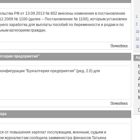
льства РФ от 13.09.2013 № 802 внесены изменения в постановление
2
12.2009 № 1100 (далее – Постановление № 1100), которым установлен
9
него заработка для выплаты пособий по беременности и родам и по
льным категориям граждан.
16
23
Подробнее
30
алтерия предприятия"
Ар
конфигурации "Бухгалтерия предприятия" (ред. 2.0) для
Подробнее
П
года
ься от повышения зарплат госслужащим, военным, судьям и
этом журналистам сообщила замминистра финансов Татьяна