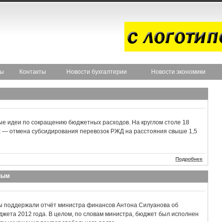
ты
Контакты
Новости бухгалтерии
Новости экономики
е идеи по сокращению бюджетных расходов. На круглом столе 18
х — отмена субсидирования перевозок РЖД на расстояния свыше 1,5
Подробнее
ным
ы поддержали отчёт министра финансов Антона Силуанова об
жета 2012 года. В целом, по словам министра, бюджет был исполнен