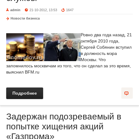
admin
21-10-2012, 13:53
1647
Новости бизнеса
Ровно два года назад, 21
октября 2010 года,
Сергей Собянин вступил
в должность мэра
Москвы. Что
запомнилось москвичам из того, что он сделал за это время,
выяснил BFM.ru
Подробнее
Задержан подозреваемый в
попытке хищения акций
«Газпрома»