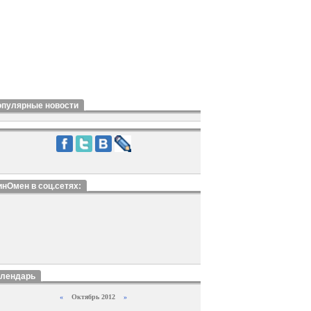
опулярные новости
нОмен в соц.сетях:
алендарь
«
Октябрь 2012
»