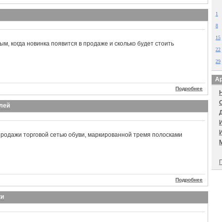
1
8
15
м, когда новинка появится в продаже и сколько будет стоить
22
29
Ар
Подробнее
блей
продажи торговой сетью обуви, маркированной тремя полосками
П
Подробнее
ки