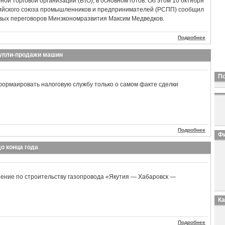
ой торговой организации (ВТО), в основном готов. Об этом 10 октября
сийского союза промышленников и предпринимателей (РСПП) сообщил
вых переговоров Минэкономразвития Максим Медведков.
Подробнее
купли-продажи машин
П
ормаировать налоговую службу только о самом факте сделки
Подробнее
Фи
о конца года
шение по строительству газопровода «Якутия — Хабаровск —
К
Подробнее