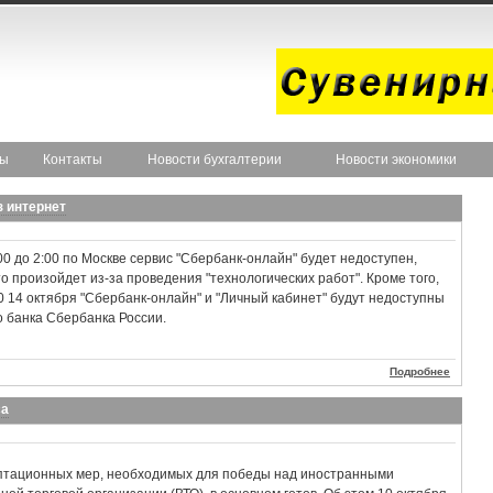
ты
Контакты
Новости бухгалтерии
Новости экономики
з интернет
:00 до 2:00 по Москве сервис "Сбербанк-онлайн" будет недоступен,
о произойдет из-за проведения "технологических работ". Кроме того,
00 14 октября "Сбербанк-онлайн" и "Личный кабинет" будут недоступны
о банка Сбербанка России.
Подробнее
са
птационных мер, необходимых для победы над иностранными