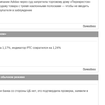
мпании Adidas через суд запретила торговому дому «Перекресток»
одажу товара с тремя наклонными полосками — чтобы не вводить
купателя в заблуждение
Подробнее
ном»
 1,17%, индикатор РТС сократился на 1,24%
Подробнее
 в обычном режиме
и банка со стороны ЦБ нет, это подтвердила проверка, заявили в