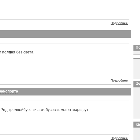
Подробнее
П
и полдня без света
Подробнее
Фи
ранспорта
 Ряд троллейбусов и автобусов изменит маршрут
К
Подробнее