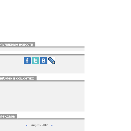
опулярные новости
нОмен в соц.сетях:
алендарь
«
Апрель 2012
»