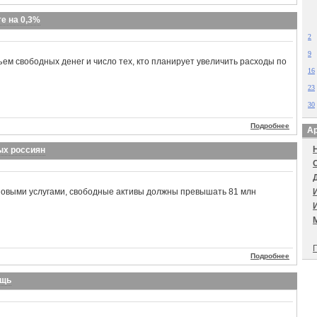
е на 0,3%
2
9
ем свободных денег и число тех, кто планирует увеличить расходы по
16
23
30
Подробнее
Ар
ых россиян
новыми услугами, свободные активы должны превышать 81 млн
П
Подробнее
ощь