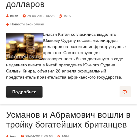
долларов
bush
29-04-2012, 06:23
1515
Новости экономики
Власти Китая согласились выделить
Южному Судану восемь миллиардов
долларов на развитие инфраструктурных
проектов. Соответствующая
договоренность была достигнута в ходе
недавнего визита в Китай президента Южного Судана
Сальвы Киира, объявил 28 апреля официальный
представитель правительства африканского государства.
Подробнее
Усманов и Абрамович вошли в
тройку богатейших британцев
igor
29-04-2012, 05:53
1464