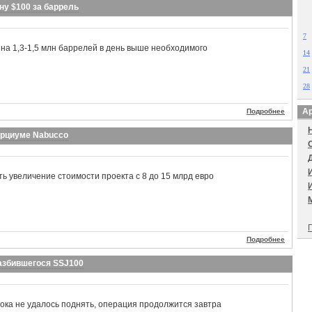
ну $100 за баррель
7
на 1,3-1,5 млн баррелей в день выше необходимого
14
21
28
Ар
Подробнее
орциуме Nabucco
ь увеличение стоимости проекта с 8 до 15 млрд евро
П
Подробнее
азбившегося SSJ100
пока не удалось поднять, операция продолжится завтра