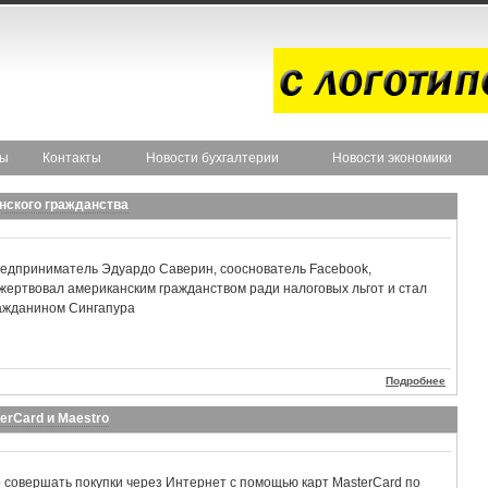
ты
Контакты
Новости бухгалтерии
Новости экономики
нского гражданства
едприниматель Эдуардо Саверин, сооснователь Facebook,
жертвовал американским гражданством ради налоговых льгот и стал
ажданином Сингапура
Подробнее
erCard и Maestro
о совершать покупки через Интернет с помощью карт MasterCard по