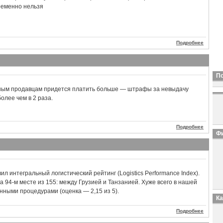
ременно нельзя
Подробнее
П
ным продавцам придется платить больше — штрафы за невыдачу
более чем в 2 раза.
Подробнее
Фи
л интегральный логистический рейтинг (Logistics Performance Index).
а 94-м месте из 155: между Грузией и Танзанией. Хуже всего в нашей
нными процедурами (оценка — 2,15 из 5).
К
Подробнее