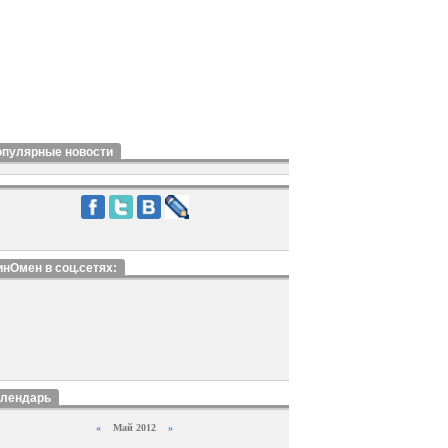
опулярные новости
нОмен в соц.сетях:
алендарь
«
Май 2012
»