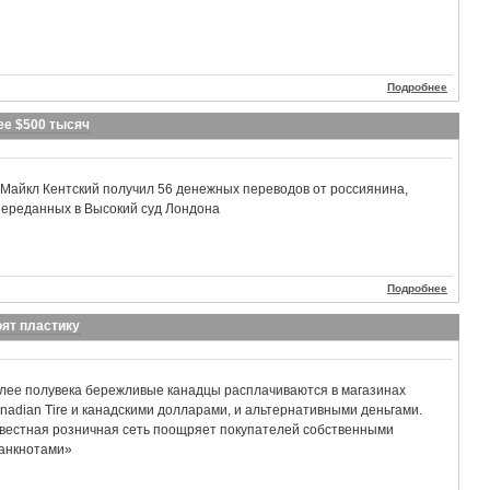
Подробнее
ее $500 тысяч
 Майкл Кентский получил 56 денежных переводов от россиянина,
переданных в Высокий суд Лондона
Подробнее
ят пластику
лее полувека бережливые канадцы расплачиваются в магазинах
nadian Tire и канадскими долларами, и альтернативными деньгами.
вестная розничная сеть поощряет покупателей собственными
анкнотами»