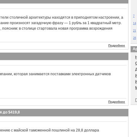
7
ители столичной архитектуры находятся в приподнятом настроении, а
ание произносят загадочную фразу — 1 рубль за 1 квадратный метр.
14
се, поясним: в столице стартовала новая программа возрождения
21
28
Подробнее
Ар
мпании, которая занимается поставками электронных датчиков
П
Подробнее
я до $419,8
нению с майской таможенной пошлиной на 28,8 доллара