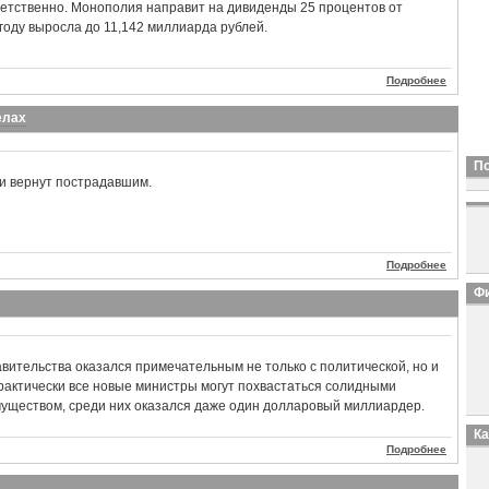
тветственно. Монополия направит на дивиденды 25 процентов от
 году выросла до 11,142 миллиарда рублей.
Подробнее
елах
П
ти вернут пострадавшим.
Подробнее
Фи
авительства оказался примечательным не только с политической, но и
рактически все новые министры могут похвастаться солидными
уществом, среди них оказался даже один долларовый миллиардер.
К
Подробнее