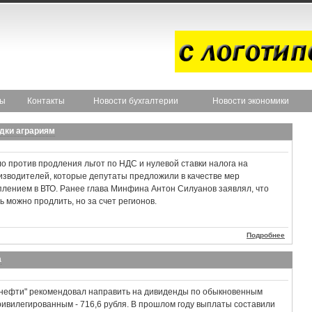
ты
Контакты
Новости бухгалтерии
Новости экономики
дки аграриям
 против продления льгот по НДС и нулевой ставки налога на
изводителей, которые депутаты предложили в качестве мер
уплением в ВТО. Ранее глава Минфина Антон Силуанов заявлял, что
 можно продлить, но за счет регионов.
Подробнее
а
снефти" рекомендовал направить на дивиденды по обыкновенным
привилегированным - 716,6 рубля. В прошлом году выплаты составили