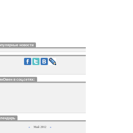
опулярные новости
нОмен в соц.сетях:
алендарь
«
Май 2012
»