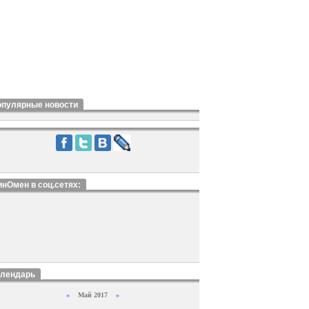
опулярные новости
нОмен в соц.сетях:
алендарь
«
Май 2017
»