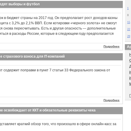
едят выборы и футбол
1
8
к в бюджет страны на 2017 год. Он предполагает рост доходов казны
15
цита с 3,2% до 2,1% ВВП. Если котировки «черного золота» не смогут
ся снова пересчитывать. Есть и другая опасность — дополнительные
22
ться в расходы России, которые в следующем году предполагается
29
Подробнее
Ар
е страхового взноса для IT-компаний
 содержит поправки в пункт 7 статьи 33 Федерального закона от
П
Подробнее
не освобождает от ККТ и обязательные реквизиты чека
ставляет краткий обзор того, что произошло в сфере онлайн-касс за