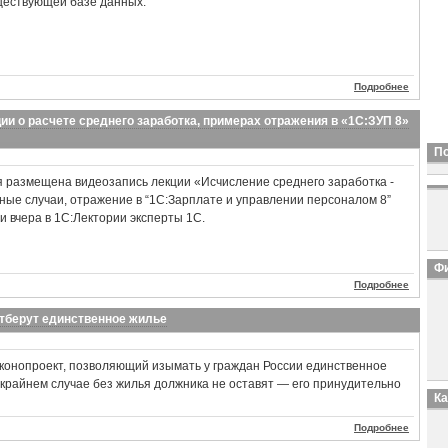
ществующей базе данных.
Подробнее
ии о расчете среднего заработка, примерах отражения в «1С:ЗУП 8»
П
я размещена видеозапись лекции «Исчисление среднего заработка -
ые случаи, отражение в “1С:Зарплате и управлении персоналом 8”
ли вчера в 1С:Лектории эксперты 1С.
Фи
Подробнее
отберут единственное жилье
конопроект, позволяющий изымать у граждан России единственное
м крайнем случае без жилья должника не оставят — его принудительно
К
Подробнее