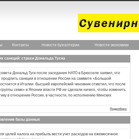
ты
Контакты
Новости бухгалтерии
Новости экономики
их санкций: страхи Дональда Туска
овета Дональд Туск после заседания НАТО в Брюсселе заявил, что
 продлить санкции в отношении России на саммите «Большой
состоится в Италии. Высший европейский чиновник отметил, что после
группы семи» в Японии власти РФ не сделали ничего, чтобы изменить
ику в отношении России, в частности, по исполнению Минских
Подробнее
новление базы данных
ля целей налога на прибыль вести учет расходов на ежемесячное