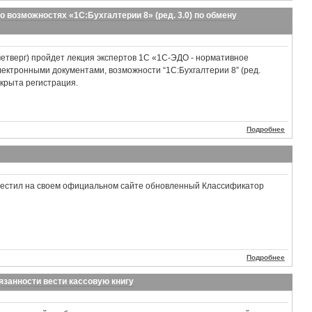
о возможностях «1С:Бухгалтерии 8» (ред. 3.0) по обмену
четверг) пройдет лекция экспертов 1С «1С-ЭДО - нормативное
ектронными документами, возможности “1С:Бухгалтерии 8” (ред.
ткрыта регистрация.
Подробнее
естил на своем официальном сайте обновленный Классификатор
Подробнее
язанности вести кассовую книгу