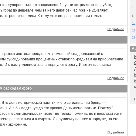
 с регулярностью петропавловской пушки «стреляет» по рублю,
1
ь гораздо дешевле, чем за него дают сейчас, уже не удивляет.
ржать рост экономики. К тому же в его распоряжении только
8
15
Подробнее
22
29
Ар
в, рынок ипотеки преодолел временный спад, связанный с
мы субсидирования процентных ставок по кредитам на приобретение
х. И с наступлением весны вернулся к росту. Ипотечные ставки
Подробнее
ым расходам фото
П
 Это день исторической памяти, и его сегодняшний бренд —
аны. А я бы подтянул до его уровня День космонавтики. Почему?
торической значимости, зовет не только помнить, но и вооружаться и
его развиваться и внедрять. С оружием у нас все в порядке, но его
ся к экономике.
Подробнее