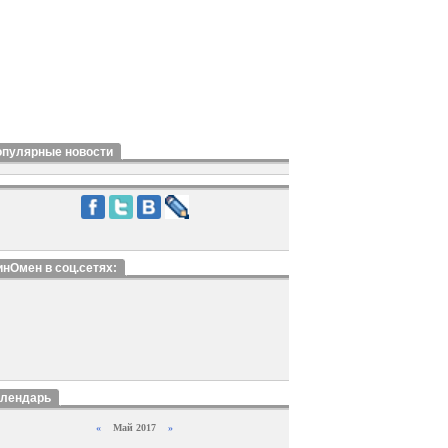
опулярные новости
нОмен в соц.сетях:
алендарь
«
Май 2017
»