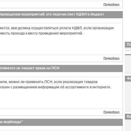
Подробнее
 проведения мероприятий: кто перечисляет НДФЛ в бюджет
яется, кем должна осуществляться уплата НДФЛ, если организация
мость проезда к месту проведения мероприятий.
П
Подробнее
ртименте не лишает права на ПСН
Фи
или, можно ли применять ПСН, если реализация товаров
агазин с размещением информации об ассортименте в интернете.
Подробнее
К
на верблюде"