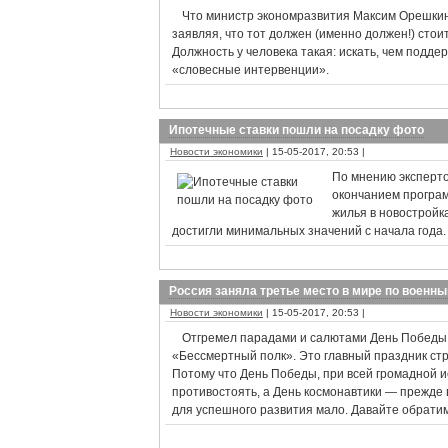
Что министр экономразвития Максим Орешкин
заявляя, что тот должен (именно должен!) стоит
Должность у человека такая: искать, чем подде
«словесные интервенции».
Ипотечные ставки пошли на посадку фото
Новости экономики
| 15-05-2017, 20:53 |
По мнению эксперто
окончанием програм
жилья в новостройка
достигли минимальных значений с начала года.
Россия заняла третье место в мире по военн
Новости экономики
| 15-05-2017, 20:53 |
Отгремел парадами и салютами День Победы.
«Бессмертный полк». Это главный праздник стр
Потому что День Победы, при всей громадной ис
противостоять, а День космонавтики — прежде вс
для успешного развития мало. Давайте обратим