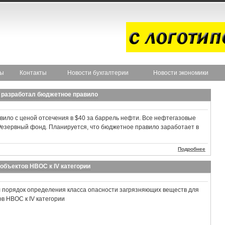
ты
Контакты
Новости бухгалтерии
Новости экономики
 разработал бюджетное правило
ило с ценой отсечения в $40 за баррель нефти. Все нефтегазовые
 Резервный фонд. Планируется, что бюджетное правило заработает в
Подробнее
объектов НВОС к IV категории
 порядок определения класса опасности загрязняющих веществ для
в НВОС к IV категории