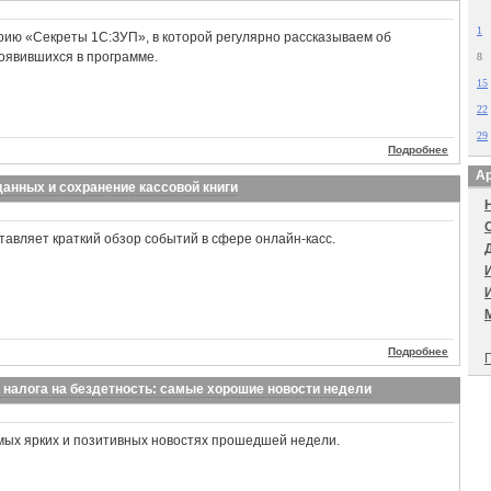
1
ию «Секреты 1С:ЗУП», в которой регулярно рассказываем об
оявившихся в программе.
8
15
22
29
Подробнее
Ар
анных и сохранение кассовой книги
авляет краткий обзор событий в сфере онлайн-касс.
Подробнее
П
 налога на бездетность: самые хорошие новости недели
мых ярких и позитивных новостях прошедшей недели.