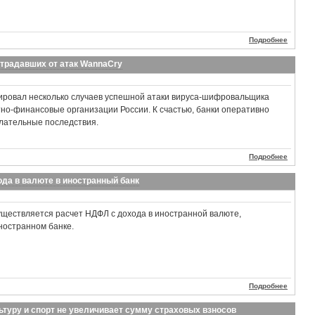
Подробнее
страдавших от атак WannaCry
ировал несколько случаев успешной атаки вируса-шифровальщика
но-финансовые организации России. К счастью, банки оперативно
лательные последствия.
Подробнее
да в валюте в иностранный банк
уществляется расчет НДФЛ с дохода в иностранной валюте,
иностранном банке.
Подробнее
туру и спорт не увеличивает сумму страховых взносов