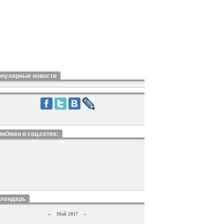
опулярные новости
нОмен в соц.сетях:
алендарь
«
Май 2017
»