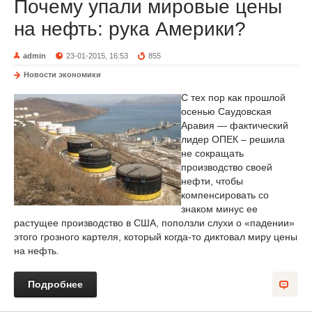
Почему упали мировые цены
на нефть: рука Америки?
admin
23-01-2015, 16:53
855
Новости экономики
С тех пор как прошлой
осенью Саудовская
Аравия — фактический
лидер ОПЕК – решила
не сокращать
производство своей
нефти, чтобы
компенсировать со
знаком минус ее
растущее производство в США, поползли слухи о «падении»
этого грозного картеля, который когда-то диктовал миру цены
на нефть.
Подробнее