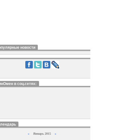
опулярные новости
нОмен в соц.сетях:
алендарь
«
Январь 2015
»