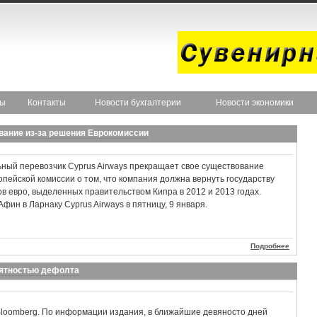
ты
Контакты
Новости бухгалтерии
Новости экономики
вание из-за решения Еврокомиссии
ный перевозчик Cyprus Airways прекращает свое существование
пейской комиссии о том, что компания должна вернуть государству
в евро, выделенных правительством Кипра в 2012 и 2013 годах.
фин в Ларнаку Cyprus Airways в пятницу, 9 января.
Подробнее
оятностью дефолта
loomberg. По информации издания, в ближайшие девяносто дней