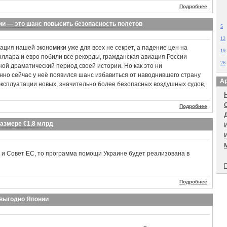
Подробнее
ии — это шанс повысить безопасность полетов
5
12
нация нашей экономики уже для всех не секрет, а падение цен на
19
доллара и евро побили все рекорды, гражданская авиация России
26
ой драматический период своей истории. Но как это ни
нно сейчас у неё появился шанс избавиться от наводнившего страну
Ар
 эксплуатации новых, значительно более безопасных воздушных судов,
Подробнее
азмере €1,8 млрд
и Совет ЕС, то программа помощи Украине будет реализована в
П
Подробнее
 выгодно Японии