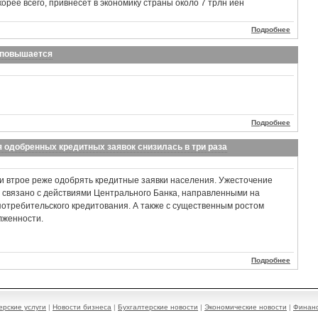
орее всего, привнесет в экономику страны около 7 трлн иен
Подробнее
t повышается
Подробнее
ля одобренных кредитных заявок снизилась в три раза
ли втрое реже одобрять кредитные заявки населения. Ужесточение
 связано с действиями Центрального Банка, направленными на
отребительского кредитования. А также с существенным ростом
лженности.
Подробнее
ерские услуги
|
Новости бизнеса
|
Бухгалтерские новости
|
Экономические новости
|
Финанс