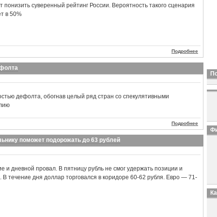
т понизить суверенный рейтинг России. Вероятность такого сценария
т в 50%
Подробнее
ефолта
П
ностью дефолта, обогнав целый ряд стран со спекулятивными
алию
Подробнее
Фи
ьнику поможет подорожать до 63 рублей
е и дневной провал. В пятницу рубль не смог удержать позиции и
 В течение дня доллар торговался в коридоре 60-62 рубля. Евро — 71-
К