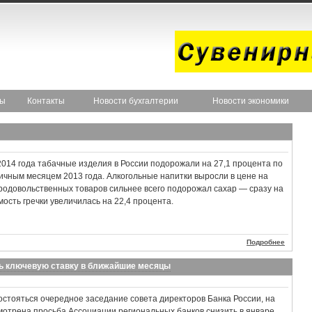
ты
Контакты
Новости бухгалтерии
Новости экономики
2014 года табачные изделия в России подорожали на 27,1 процента по
ичным месяцем 2013 года. Алкогольные напитки выросли в цене на
продовольственных товаров сильнее всего подорожал сахар — сразу на
ость гречки увеличилась на 22,4 процента.
Подробнее
ть ключевую ставку в ближайшие месяцы
остояться очередное заседание совета директоров Банка России, на
мотрена просьба Ассоциации региональных банков снизить в январе