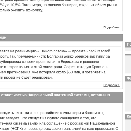
17% до 10,5%. Такая мера, по мнению банкиров, сохранит объем рынка
колько оживить экономику.
Подробнее
ние
П
еется на реанимацию «Южного потока» — проекта новой газовой
вропу. Так, премьер-министр Болгарии Бойко Борисов выступил за
трубопровода вопреки препятствиям Евросоюза и решению
зе от строительства этой магистрали. София, которую Брюссель
нем преткновения, уже потеряла около $50 млн, и потеряет на
ли проект не будет реализован.
Фи
Подробнее
d станет частью Национальной платежной системы, остальных
роводить платежи через российские компьютеры и банкоматы,
К
х заводах. Это следует из скупого сообщения о том, что
тёжная система заключила соглашение с российской Национальной
 карт (НСПК) о переводе всех своих транзакций на наш процессинг. С