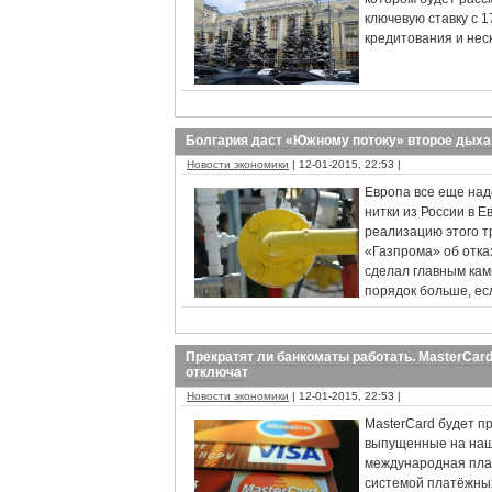
ключевую ставку с 
кредитования и нес
Болгария даст «Южному потоку» второе дыха
Новости экономики
| 12-01-2015, 22:53 |
Европа все еще над
нитки из России в Е
реализацию этого 
«Газпрома» об отка
сделал главным кам
порядок больше, ес
Прекратят ли банкоматы работать. MasterCar
отключат
Новости экономики
| 12-01-2015, 22:53 |
MasterCard будет п
выпущенные на наши
международная пла
системой платёжных