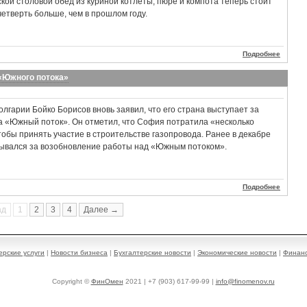
ской столовой обед из куриной котлеты, пюре и компота теперь стоит
четверть больше, чем в прошлом году.
Подробнее
 «Южного потока»
лгарии Бойко Борисов вновь заявил, что его страна выступает за
 «Южный поток». Он отметил, что София потратила «несколько
тобы принять участие в строительстве газопровода. Ранее в декабре
зывался за возобновление работы над «Южным потоком».
Подробнее
ад
1
2
3
4
Далее →
ерские услуги
|
Новости бизнеса
|
Бухгалтерские новости
|
Экономические новости
|
Финанс
Copyright ©
ФинОмен
2021 | +7 (903) 617-99-99 |
info@finomenov.ru