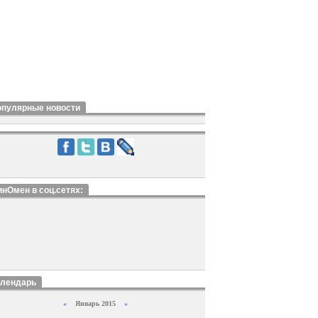
опулярные новости
нОмен в соц.сетях:
алендарь
«
Январь 2015
»