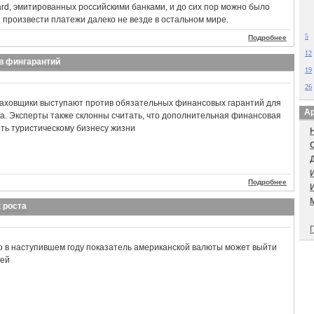
Card, эмитированных российскими банками, и до сих пор можно было
и произвести платежи далеко не везде в остальном мире.
5
Подробнее
12
в фингарантий
19
26
раховщики выступают против обязательных финансовых гарантий для
Ар
а. Эксперты также склонны считать, что дополнительная финансовая
ить туристическому бизнесу жизни
Подробнее
 роста
П
о в наступившем году показатель американской валюты может выйти
лей