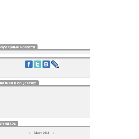
опулярные новости
нОмен в соц.сетях:
алендарь
«
Март 2012
»