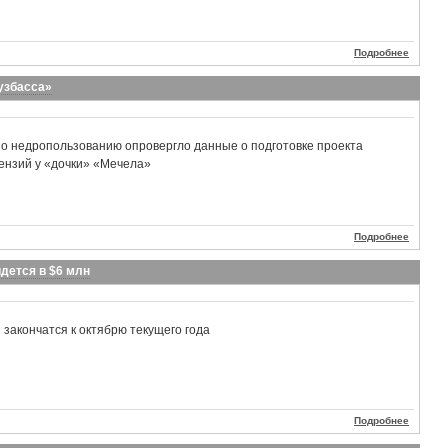
Подробнее
узбасса»
по недропользованию опровергло данные о подготовке проекта
ензий у «дочки» «Мечела»
Подробнее
дется в $6 млн
 закончатся к октябрю текущего года
Подробнее