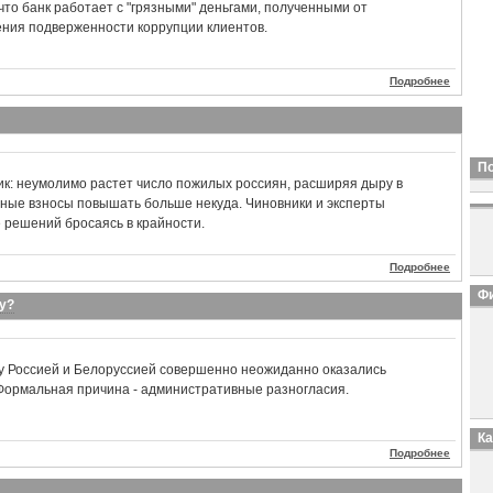
что банк работает с "грязными" деньгами, полученными от
рения подверженности коррупции клиентов.
Подробнее
П
ик: неумолимо растет число пожилых россиян, расширяя дыру в
ные взносы повышать больше некуда. Чиновники и эксперты
е решений бросаясь в крайности.
Подробнее
Фи
у?
 Россией и Белоруссией совершенно неожиданно оказались
Формальная причина - административные разногласия.
К
Подробнее