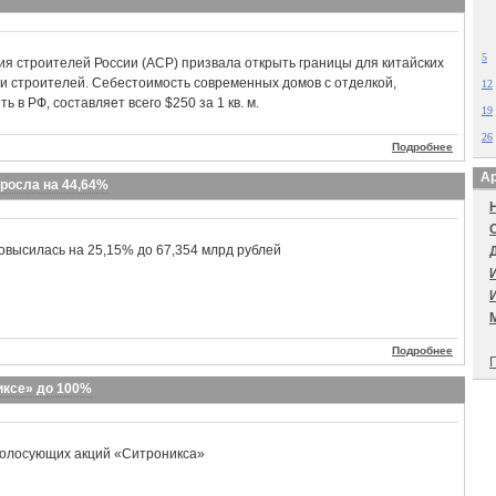
5
я строителей России (АСР) призвала открыть границы для китайских
и строителей. Себестоимость современных домов с отделкой,
12
 в РФ, составляет всего $250 за 1 кв. м.
19
26
Подробнее
Ар
ыросла на 44,64%
овысилась на 25,15% до 67,354 млрд рублей
Подробнее
П
иксе» до 100%
голосующих акций «Ситроникса»