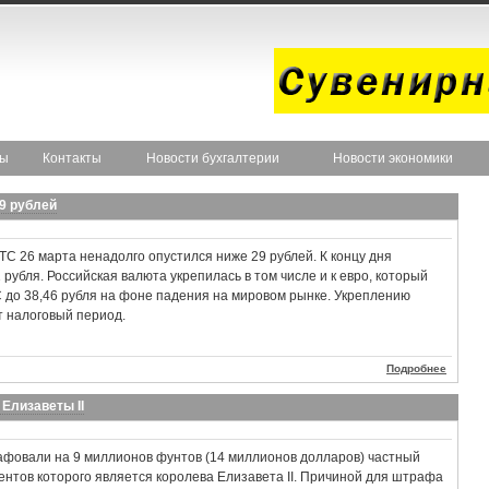
ты
Контакты
Новости бухгалтерии
Новости экономики
9 рублей
С 26 марта ненадолго опустился ниже 29 рублей. К концу дня
 рубля. Российская валюта укрепилась в том числе и к евро, который
до 38,46 рубля на фоне падения на мировом рынке. Укреплению
т налоговый период.
Подробнее
Елизаветы II
афовали на 9 миллионов фунтов (14 миллионов долларов) частный
иентов которого является королева Елизавета II. Причиной для штрафа