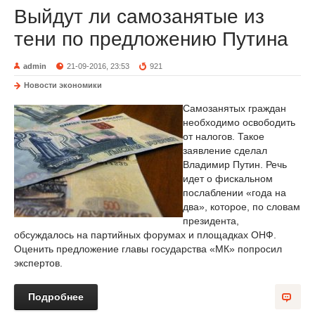
Выйдут ли самозанятые из
тени по предложению Путина
admin
21-09-2016, 23:53
921
Новости экономики
Самозанятых граждан
необходимо освободить
от налогов. Такое
заявление сделал
Владимир Путин. Речь
идет о фискальном
послаблении «года на
два», которое, по словам
президента,
обсуждалось на партийных форумах и площадках ОНФ.
Оценить предложение главы государства «МК» попросил
экспертов.
Подробнее