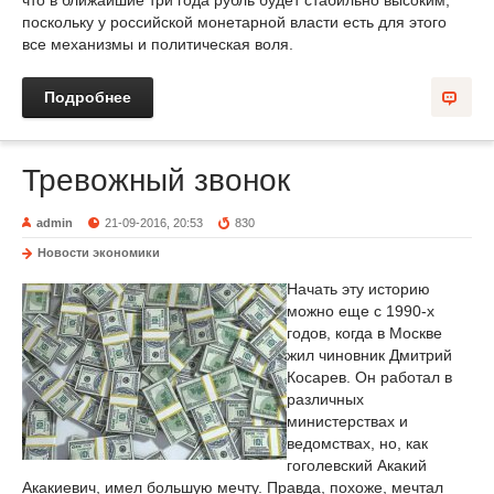
что в ближайшие три года рубль будет стабильно высоким,
поскольку у российской монетарной власти есть для этого
все механизмы и политическая воля.
Подробнее
Тревожный звонок
admin
21-09-2016, 20:53
830
Новости экономики
Начать эту историю
можно еще с 1990-х
годов, когда в Москве
жил чиновник Дмитрий
Косарев. Он работал в
различных
министерствах и
ведомствах, но, как
гоголевский Акакий
Акакиевич, имел большую мечту. Правда, похоже, мечтал