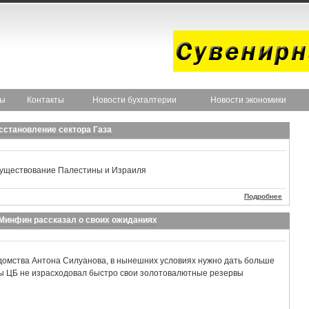
ты
Контакты
Новости бухгалтерии
Новости экономики
сстановление сектора Газа
существование Палестины и Израиля
Подробнее
 Минфин рассказал о своих ожиданиях
домства Антона Силуанова, в нынешних условиях нужно дать больше
обы ЦБ не израсходовал быстро свои золотовалютные резервы