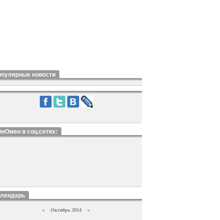
опулярные новости
нОмен в соц.сетях:
алендарь
«
Октябрь 2014
»