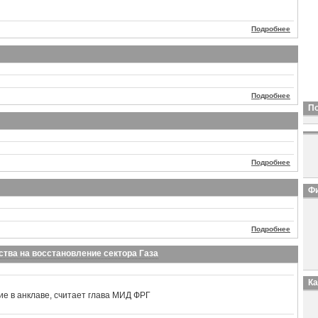
Подробнее
Подробнее
П
Подробнее
Фи
Подробнее
ства на восстановление сектора Газа
К
е в анклаве, считает глава МИД ФРГ