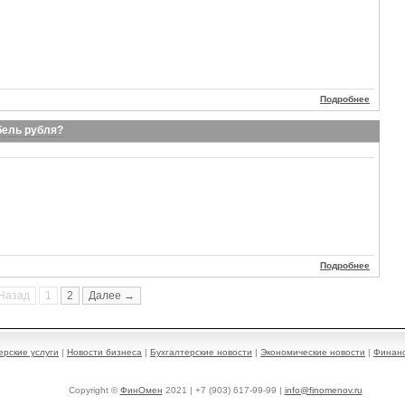
Подробнее
бель рубля?
Подробнее
Назад
1
2
Далее →
ерские услуги
|
Новости бизнеса
|
Бухгалтерские новости
|
Экономические новости
|
Финанс
Copyright ©
ФинОмен
2021 | +7 (903) 617-99-99 |
info@finomenov.ru