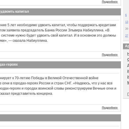
Подробнее
 удвоить капитал
6
13
ение 5 лет необходимо удвоить капитал, чтобы поддержать кредитами
20
этом заявила председатель Банка России Эльвира Набиуллина. «В
й системе нужно будет удвоить свой капитал. И в основном это должны
27
ики», — сказала Набиуллина.
Ар
Подробнее
дах-героях
нирует к 70-летию Победы в Великой Отечественной войне
огни в городах-героях России и стран СНГ. «Надеюсь, что у нас все
ородах-героях и городах воинской славы реконструируем Вечные огни и
сказал представитель концерна.
П
Подробнее