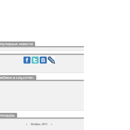
опулярные новости
нОмен в соц.сетях:
алендарь
«
Ноябрь 2013
»