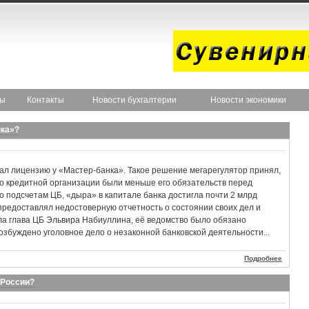
ты
Контакты
Новости бухгалтерии
Новости экономики
нка»?
ал лицензию у «Мастер-банка». Такое решение мегарегулятор принял,
во кредитной организации были меньше его обязательств перед
о подсчетам ЦБ, «дыра» в капитале банка достигла почти 2 млрд
предоставлял недостоверную отчетность о состоянии своих дел и
ила глава ЦБ Эльвира Набиуллина, её ведомство было обязано
збуждено уголовное дело о незаконной банковской деятельности...
Подробнее
 России?