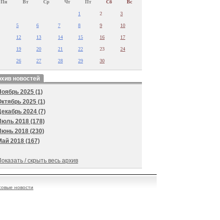
Пн
Вт
Ср
Чт
Пт
Сб
Вс
1
2
3
5
6
7
8
9
10
12
13
14
15
16
17
19
20
21
22
23
24
26
27
28
29
30
хив новостей
Ноябрь 2025 (1)
Октябрь 2025 (1)
Декабрь 2024 (7)
Июль 2018 (178)
Июнь 2018 (230)
Май 2018 (167)
оказать / скрыть весь архив
овые новости