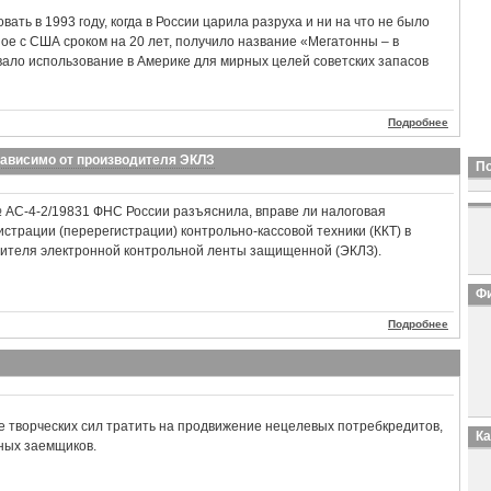
ать в 1993 году, когда в России царила разруха и ни на что не было
ое с США сроком на 20 лет, получило название «Мегатонны – в
вало использование в Америке для мирных целей советских запасов
Подробнее
зависимо от производителя ЭКЛЗ
П
№ АС-4-2/19831 ФНС России разъяснила, вправе ли налоговая
истрации (перерегистрации) контрольно-кассовой техники (ККТ) в
дителя электронной контрольной ленты защищенной (ЭКЛЗ).
Фи
Подробнее
е творческих сил тратить на продвижение нецелевых потребкредитов,
К
ных заемщиков.