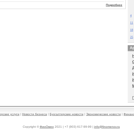
Подробнее
4
11
18
25
Ар
П
ерские услуги
|
Новости бизнеса
|
Бухгалтерские новости
|
Экономические новости
|
Финанс
Copyright ©
ФинОмен
2021 | +7 (903) 617-99-99 |
info@finomenov.ru