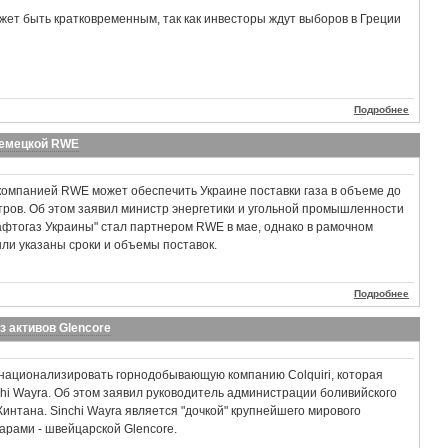
ет быть кратковременным, так как инвесторы ждут выборов в Греции
Подробнее
немецкой RWE
компанией RWE может обеспечить Украине поставки газа в объеме до
ров. Об этом заявил министр энергетики и угольной промышленности
фтогаз Украины" стал партнером RWE в мае, однако в рамочном
ли указаны сроки и объемы поставок.
Подробнее
з активов Glencore
национализировать горнодобывающую компанию Colquiri, которая
i Wayra. Об этом заявил руководитель администрации боливийского
интана. Sinchi Wayra является "дочкой" крупнейшего мирового
рами - швейцарской Glencore.