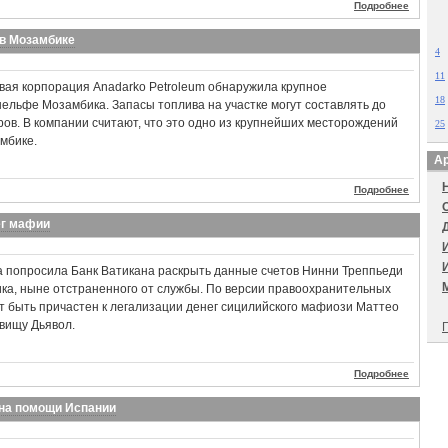
Подробнее
 в Мозамбике
4
11
вая корпорация Anadarko Petroleum обнаружила крупное
18
ельфе Мозамбика. Запасы топлива на участке могут составлять до
ов. В компании считают, что это одно из крупнейших месторождений
25
амбике.
Ар
Подробнее
ег мафии
а попросила Банк Ватикана раскрыть данные счетов Нинни Треппьеди
ика, ныне отстраненного от службы. По версии правоохранительных
т быть причастен к легализации денег сицилийского мафиози Маттео
вищу Дьявол.
П
Подробнее
ана помощи Испании