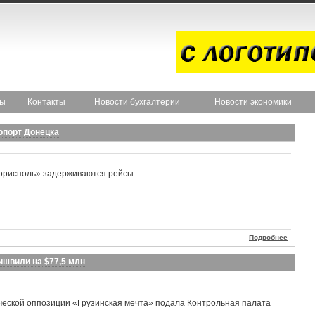
ты
Контакты
Новости бухгалтерии
Новости экономики
опорт Донецка
Борисполь» задерживаются рейсы
Подробнее
швили на $77,5 млн
ческой оппозиции «Грузинская мечта» подала Контрольная палата