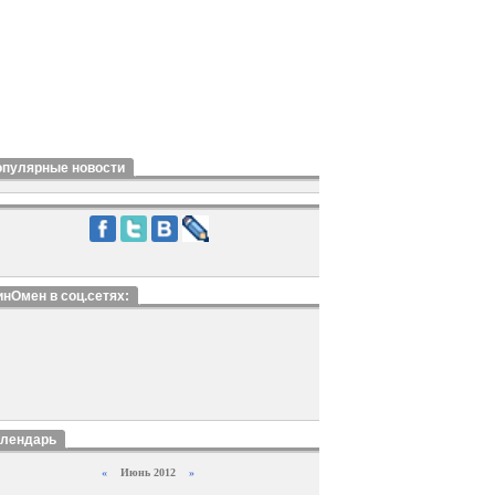
опулярные новости
нОмен в соц.сетях:
алендарь
«
Июнь 2012
»