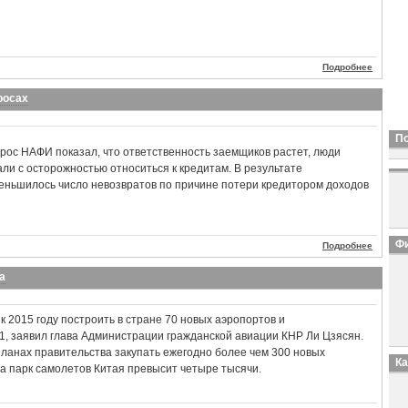
Подробнее
росах
П
рос НАФИ показал, что ответственность заемщиков растет, люди
али с осторожностью относиться к кредитам. В результате
еньшилось число невозвратов по причине потери кредитором доходов
Фи
Подробнее
а
к 2015 году построить в стране 70 новых аэропортов и
, заявил глава Администрации гражданской авиации КНР Ли Цзясян.
 планах правительства закупать ежегодно более чем 300 новых
К
да парк самолетов Китая превысит четыре тысячи.