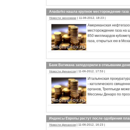
Anadarko нашла крупное месторождение газа
Новости экономики
| 11-06-2012, 18:23 |
Американская нефтегазо
месторождение газа на ш
850 миллиардов кубометр
газа, открытых ею в Моз
Банк Ватикана заподозрили в отмывании ден
Новости финансов
| 11-06-2012, 17:53 |
Итальянская прокуратур
- католического священн
органов, Треппьеди може
Мессины Денаро по проз
Индексы Европы растут после одобрения пл
Новости финансов
| 11-06-2012, 16:23 |