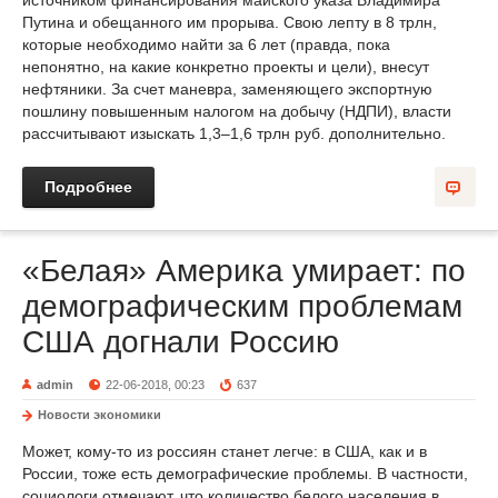
источником финансирования майского указа Владимира
Путина и обещанного им прорыва. Свою лепту в 8 трлн,
которые необходимо найти за 6 лет (правда, пока
непонятно, на какие конкретно проекты и цели), внесут
нефтяники. За счет маневра, заменяющего экспортную
пошлину повышенным налогом на добычу (НДПИ), власти
рассчитывают изыскать 1,3–1,6 трлн руб. дополнительно.
Подробнее
«Белая» Америка умирает: по
демографическим проблемам
США догнали Россию
admin
22-06-2018, 00:23
637
Новости экономики
Может, кому-то из россиян станет легче: в США, как и в
России, тоже есть демографические проблемы. В частности,
социологи отмечают, что количество белого населения в