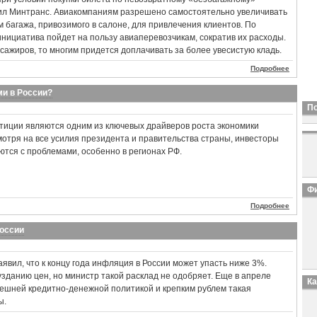
ил Минтранс. Авиакомпаниям разрешено самостоятельно увеличивать
багажа, привозимого в салоне, для привлечения клиентов. По
инициатива пойдет на пользу авиаперевозчикам, сократив их расходы.
ссажиров, то многим придется доплачивать за более увесистую кладь.
Подробнее
и в России?
П
иции являются одним из ключевых драйверов роста экономики
мотря на все усилия президента и правительства страны, инвесторы
аются с проблемами, особенно в регионах РФ.
Фи
Подробнее
оссии
вил, что к концу года инфляция в России может упасть ниже 3%.
зданию цен, но министр такой расклад не одобряет. Еще в апреле
К
ынешней кредитно-денежной политикой и крепким рублем такая
ы.