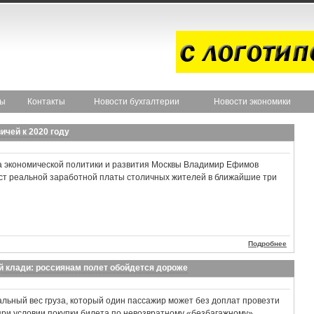
ты
Контакты
Новости бухгалтерии
Новости экономики
ичей к 2020 году
а экономической политики и развития Москвы Владимир Ефимов
ст реальной заработной платы столичных жителей в ближайшие три
Подробнее
 клади: россиянам полет обойдется дороже
мальный вес груза, который один пассажир может без доплат провезти
при условии покупки билета по невозвратному «безбагажному»