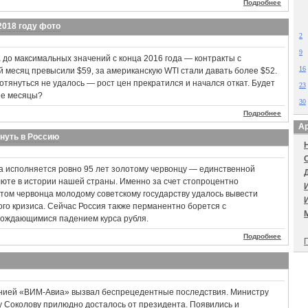
Подробнее
2018 году фото
2
9
 до максимальных значений с конца 2016 года — контракты с
16
й месяц превысили $59, за американскую WTI стали давать более $52.
дотянуться не удалось — рост цен прекратился и начался откат. Будет
23
ие месяцы?
30
Подробнее
Ар
рнуть в Россию
да исполняется ровно 95 лет золотому червонцу — единственной
юте в истории нашей страны. Именно за счет стопроцентно
том червонца молодому советскому государству удалось вывести
ого кризиса. Сейчас Россия также перманентно борется с
овождающимися падением курса рубля.
Подробнее
П
анией «ВИМ-Авиа» вызвал беспрецедентные последствия. Министру
 Соколову прилюдно досталось от президента. Появились и