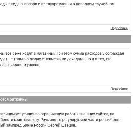
оды в виде выговора и предупреждения о неполном служебном
Подробнее
ы все реже ходят в магазины. При этом сумма расходов у сограждан
идет не только о людях с невысокими доходами, но и о тех, кто
выше среднего уровня.
Подробнее
аются биткоины
принимает усилия по ограничению работы внешних сайтов, на
брести криптовалюту. Речь идет о регулируемой части российского
вый зампред Банка России Сергей Швецов.