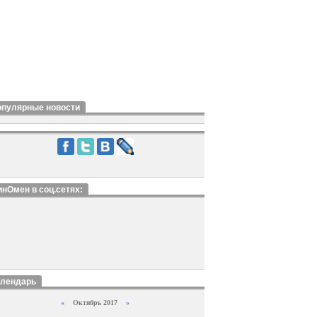
опулярные новости
нОмен в соц.сетях:
алендарь
«
Октябрь 2017
»