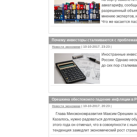
авиатарифу, сообщ
разрешенный объем 
мнению экспертов, 
Что же касается па
Почему инвесторы сталкиваются с проблемам
Новости экономики
| 10-10-2017, 23:23 |
Иностранные инвест
России. Однако нес
до сих пор сталкив
Орешкина обеспокоило падение инфляции в Р
Новости экономики
| 10-10-2017, 20:23 |
Глава Минэкономразвития Максим Орешкин зая
Казалось, нужно радоваться долгожданному обу
этого года он отмечал, что в совокупности с н
тенденция замедлит экономический рост стран