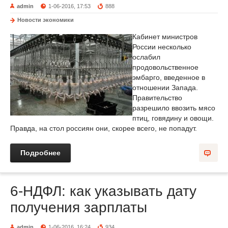
admin
1-06-2016, 17:53
888
Новости экономики
Кабинет министров
России несколько
ослабил
продовольственное
эмбарго, введенное в
отношении Запада.
Правительство
разрешило ввозить мясо
птиц, говядину и овощи.
Правда, на стол россиян они, скорее всего, не попадут.
Подробнее
6-НДФЛ: как указывать дату
получения зарплаты
admin
1-06-2016, 16:24
934