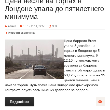
Цена нефти на торгах в
Лондоне упала до пятилетнего
минимума
admin
13-12-2014, 22:53
933
Новости экономики
Цена барреля Brent
упала 8 декабря на
торгах в Лондоне до 5-
летнего минимума. К
12:10 по московскому
времени за баррель
смеси этой марки давали
68,12 доллара, или на 95
центов меньше, чем в
начале торгов. Чуть позже цена январского фьючерсного
контракта опустилась ниже 68 долларов за баррель.
Подробнее