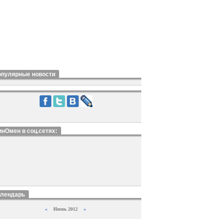
опулярные новости
нОмен в соц.сетях:
алендарь
«
Июнь 2012
»