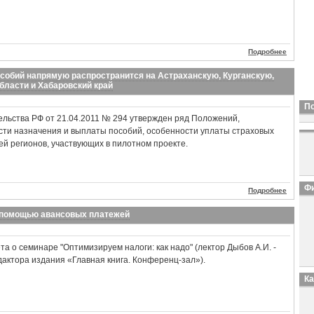
Подробнее
собий напрямую распространится на Астраханскую, Курганскую,
бласти и Хабаровский край
П
льства РФ от 21.04.2011 № 294 утвержден ряд Положений,
ти назначения и выплаты пособий, особенности уплаты страховых
ей регионов, участвующих в пилотном проекте.
Фи
Подробнее
с помощью авансовых платежей
а о семинаре "Оптимизируем налоги: как надо" (лектор Дыбов А.И. -
дактора издания «Главная книга. Конференц-зал»).
К