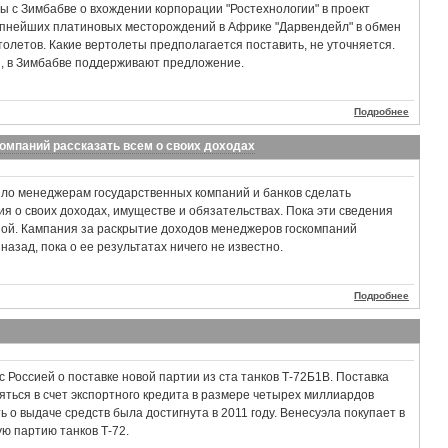
ы с Зимбабве о вхождении корпорации "Ростехнологии" в проект
рупнейших платиновых месторождений в Африке "Дарвендейл" в обмен
толетов. Какие вертолеты предполагается поставить, не уточняется.
 в Зимбабве поддерживают предложение.
Подробнее
мпаний рассказать всем о своих доходах
ло менеджерам государственных компаний и банков сделать
 о своих доходах, имуществе и обязательствах. Пока эти сведения
ной. Кампания за раскрытие доходов менеджеров госкомпаний
назад, пока о ее результатах ничего не известно.
Подробнее
 Россией о поставке новой партии из ста танков Т-72Б1В. Поставка
яться в счет экспортного кредита в размере четырех миллиардов
 о выдаче средств была достигнута в 2011 году. Венесуэла покупает в
ую партию танков Т-72.