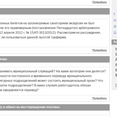
Подробнее
4
11
онных билетов на организуемые санаторием экскурсии не был
18
чли это правомерным (постановление Пятнадцатого арбитражного
12 апреля 2012 г. № 15АП-3013/2012). Рассмотрим их рассуждения,
25
 ли пользоваться данной льготой турфирма.
Ар
Подробнее
вода
занимать муниципальный служащий? На какие категории они делятся?
енности постоянного и временного перевода муниципального
руктурных подразделений может состоять муниципальный орган? Что
ругое подразделение? В каких случаях работодатель обязан
П
ак оформляется перевод?
Подробнее
у в обмен на месторождение платины