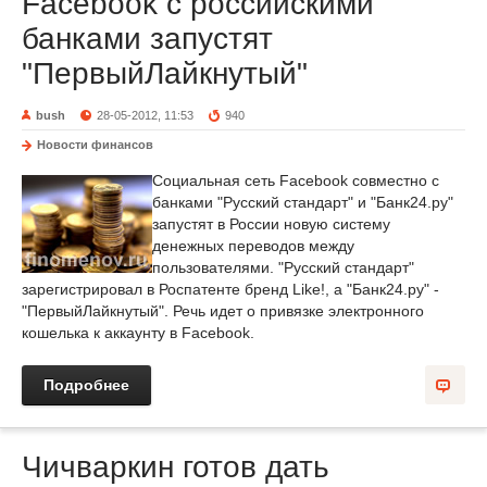
Facebook с российскими
банками запустят
"ПервыйЛайкнутый"
bush
28-05-2012, 11:53
940
Новости финансов
Социальная сеть Facebook совместно с
банками "Русский стандарт" и "Банк24.ру"
запустят в России новую систему
денежных переводов между
пользователями. "Русский стандарт"
зарегистрировал в Роспатенте бренд Like!, а "Банк24.ру" -
"ПервыйЛайкнутый". Речь идет о привязке электронного
кошелька к аккаунту в Facebook.
Подробнее
Чичваркин готов дать