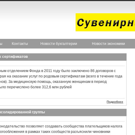
ты
Контакты
Новости бухгалтерии
Новости экономики
х сертификатов
ым отделением Фонда в 2011 году было заключено 86 договоров с
ая на оказание услуг по родовым сертификатам (всего в течение года
нов). За медицинскую помощь, оказанную женщинам в период
ыло перечислено более 312,6 млн рублей
Подробнее
онсолидированной группы
конодательство позволяет создавать сообщества плательщиков налога
огообложения в рамках таких сообществ разъяснили чиновники