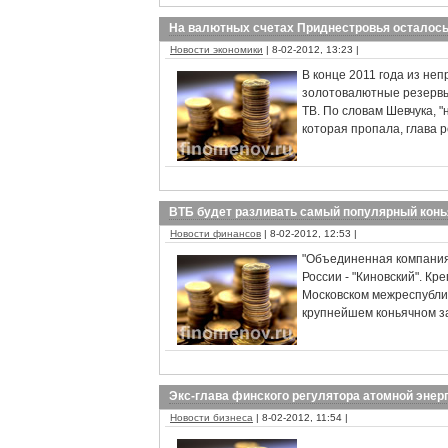
На валютных счетах Приднестровья осталось
Новости экономики
| 8-02-2012, 13:23 |
В конце 2011 года из не
золотовалютные резервы.
ТВ. По словам Шевчука, "
которая пропала, глава р
ВТБ будет разливать самый популярный конь
Новости финансов
| 8-02-2012, 12:53 |
"Объединенная компания"
России - "Киновский". К
Московском межреспублик
крупнейшем коньячном за
Экс-глава финского регулятора атомной энер
Новости бизнеса
| 8-02-2012, 11:54 |