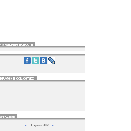
опулярные новости
нОмен в соц.сетях:
алендарь
«
Февраль 2012
»