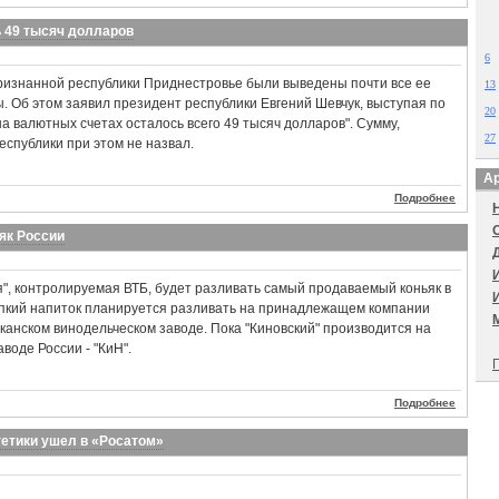
 49 тысяч долларов
6
признанной республики Приднестровье были выведены почти все ее
13
 Об этом заявил президент республики Евгений Шевчук, выступая по
20
на валютных счетах осталось всего 49 тысяч долларов". Сумму,
27
еспублики при этом не назвал.
Ар
Подробнее
як России
, контролируемая ВТБ, будет разливать самый продаваемый коньяк в
репкий напиток планируется разливать на принадлежащем компании
анском винодельческом заводе. Пока "Киновский" производится на
воде России - "КиН".
П
Подробнее
гетики ушел в «Росатом»