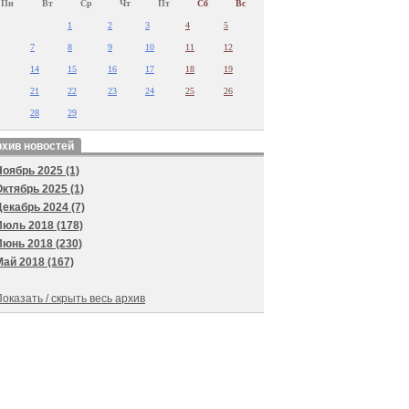
Пн
Вт
Ср
Чт
Пт
Сб
Вс
1
2
3
4
5
7
8
9
10
11
12
14
15
16
17
18
19
21
22
23
24
25
26
28
29
хив новостей
Ноябрь 2025 (1)
Октябрь 2025 (1)
Декабрь 2024 (7)
Июль 2018 (178)
Июнь 2018 (230)
Май 2018 (167)
оказать / скрыть весь архив