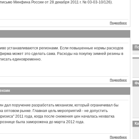
письмо Минфина России от 28 декабря 2011 г. № 03-03-10/126).
Подробнее
П
ливо устанавливаются регионами. Если повышенные нормы расходов
 фирма может это сделать сама. Расходы на покупку зимней резины в
списать единовременно.
Подробнее
Фи
ензин
ин дал поручение разработать механизм, который ограничивал бы
на оптовом рынке. Главная цель мероприятий - не допустить
ризиса" 2011 года, когда после снижения цен началась нехватка
 рознице была заморожена до марта 2012 года.
К
Подробнее