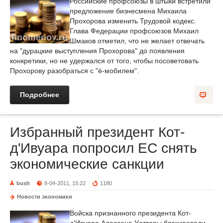
Российские профсоюзы в штыки встретили
предложение бизнесмена Михаила
Прохорова изменить Трудовой кодекс.
Глава Федерации профсоюзов Михаил
Шмаков отметил, что не желает отвечать
на "дурацкие выступления Прохорова" до появления
конкретики, но не удержался от того, чтобы посоветовать
Прохорову разобраться с "ё-мобилем".
Подробнее
Избранный президент Кот-
д'Ивуара попросил ЕС снять
экономические санкции
bush
8-04-2011, 15:22
1180
Новости экономики
Войска признанного президента Кот-