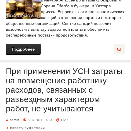
д'Ивуара Алассана Уаттары блокировали
Лорана Гбагбо в бункере, и Уаттара
призвал Евросоюз к отмене экономических
санкций в отношении портов и некоторых
общественных организаций. Снятие санкций позволит
возобновить выплату заработной платы и обеспечить
бесперебойные поставки продовольствия.
Подробнее
При применении УСН затраты
на возмещение работнику
расходов, связанных с
разъездным характером
работ, не учитываются
admin
8-04-2011, 14:53
1129
Новости бухгалтерии