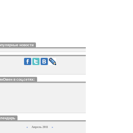
опулярные новости
нОмен в соц.сетях:
алендарь
«
Апрель 2011
»