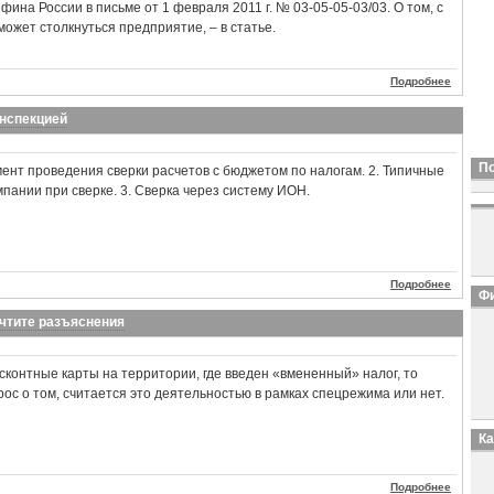
ина России в письме от 1 февраля 2011 г. № 03-05-05-03/03. О том, с
ожет столкнуться предприятие, – в статье.
Подробнее
инспекцией
П
мент проведения сверки расчетов с бюджетом по налогам. 2. Типичные
мпании при сверке. 3. Сверка через систему ИОН.
Подробнее
Фи
Учтите разъяснения
сконтные карты на территории, где введен «вмененный» налог, то
ос о том, считается это деятельностью в рамках спецрежима или нет.
К
Подробнее