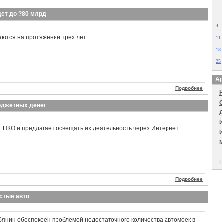
ет до ?80 млрд
4
аются на протяжении трех лет
11
18
25
Ар
Подробнее
юджетных денег
 НКО и предлагает освещать их деятельность через Интернет
П
Подробнее
истые авто
бянин обеспокоен проблемой недостаточного количества автомоек в