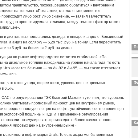
цитом правительство, похоже, решило обратиться к внутренним
цизов на топливо. «Пока акциз, к сожалению, меняется
 происходит либо рост, либо снижение, — заявил заместитель
то трудно прогнозируемая величина, между тем этот фактор может
амику цен».
нзин и дизтопливо повышались дважды: в январе и апреле. Бензиновый
лива, а акциз на солярку — 5,29 тыс. руб. на тонну. Если пересчитать
П
вило 3 руб. на бензин и 2 руб. на дизель.
итуация на рынке нефтепродуктов остается стабильной. «По
ы на дизельное топливо находились на уровне начала года, то есть
. Что касается бензина — по Аи-92 и Аи-95, — мы также отстаем от
ломолзин.
Фи
, что к концу года, скорее всего, уровень цен не превысит
в 6,5%.
я ФАС по регулированию ТЭК Дмитрий Махонин уточнил, что «уровень
должен учитывать прогнозный прирост цен на внутреннем рынке,
при определенном уровне цен на нефть, устойчивого соотношения цен
ения экспортной пошлины и НДПИ. Применение регулирования
во позволит стимулировать производство более качественного
К
лебания мировых цен на внутреннем рынке».
 к стоимости нефти марки Urals. То есть акциз мог бы меняться