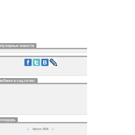
опулярные новости
нОмен в соц.сетях:
алендарь
«
Август 2026 »