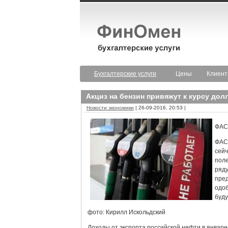
Бухгалтерские услуги
Цены
Клиен
Акциз на бензин привяжут к курсу дол
Новости экономики
| 26-09-2016, 20:53 |
ФАС
ФАС 
сейч
поле
ряду
пред
одоб
буду
фото: Кирилл Искольдский
Доходы от экспорта российской нефти в январе