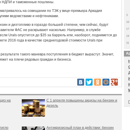
ся НДПИ и таможенные пошлины.
матривалось на совещании по ТЭК у вице-премьера Аркадия
3
ругими ведомствами и нефтяниками.
10
зин и дизтопливо в гораздо большей степени, чем сейчас, будут
17
тавители ФАС не раскрывают насколько. Например, в службе
 если Urals опустится до $35 за баррель или, наоборот, поднимется до
24
те 2016 года в качестве среднегодовой стоимости Urals при
31
Ар
 результате такого маневра поступления в бюджет вырастут. Значит,
ляжет на плечи рядовых граждан и бизнеса.
циз на
С 1 апреля повышены акцизы на бензин и
П
дизель
тигло
Антикризисный план в действии: бензин