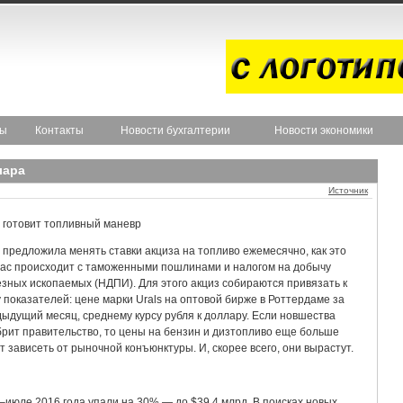
ты
Контакты
Новости бухгалтерии
Новости экономики
лара
Источник
 готовит топливный маневр
предложила менять ставки акциза на топливо ежемесячно, как это
ас происходит с таможенными пошлинами и налогом на добычу
зных ископаемых (НДПИ). Для этого акциз собираются привязать к
 показателей: цене марки Urals на оптовой бирже в Роттердаме за
ыдущий месяц, среднему курсу рубля к доллару. Если новшества
рит правительство, то цены на бензин и дизтопливо еще больше
т зависеть от рыночной конъюнктуры. И, скорее всего, они вырастут.
–июле 2016 года упали на 30% — до $39,4 млрд. В поисках новых