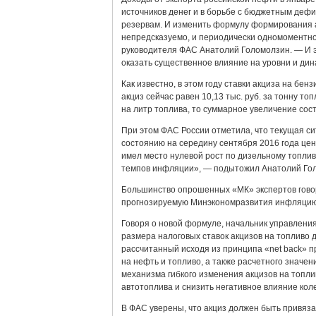
источников денег и в борьбе с бюджетным дефи
резервам. И изменить формулу формирования ак
непредсказуемо, и периодически одномоментно
руководителя ФАС Анатолий Голомолзин. — И э
оказать существенное влияние на уровни и дин
Как известно, в этом году ставки акциза на бе
акциз сейчас равен 10,13 тыс. руб. за тонну топ
на литр топлива, то суммарное увеличение соста
При этом ФАС России отметила, что текущая с
состоянию на середину сентября 2016 года цен
имел место нулевой рост по дизельному топливу
темпов инфляции», — подытожил Анатолий Го
Большинство опрошенных «МК» экспертов говорят
прогнозируемую Минэкономразвития инфляцию 
Говоря о новой формуле, начальник управлени
размера налоговых ставок акцизов на топливо 
рассчитанный исходя из принципа «net back» 
на нефть и топливо, а также расчетного знач
механизма гибкого изменения акцизов на топли
автотоплива и снизить негативное влияние ко
В ФАС уверены, что акциз должен быть привязан