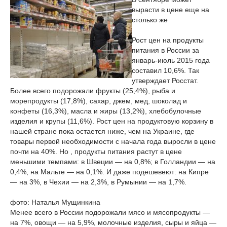
вырасти в цене еще на
столько же
Рост цен на продукты
питания в России за
январь-июль 2015 года
составил 10,6%. Так
утверждает Росстат.
Более всего подорожали фрукты (25,4%), рыба и
морепродукты (17,8%), сахар, джем, мед, шоколад и
конфеты (16,3%), масла и жиры (13,2%), хлебобулочные
изделия и крупы (11,6%). Рост цен на продуктовую корзину в
нашей стране пока остается ниже, чем на Украине, где
товары первой необходимости с начала года выросли в цене
почти на 40%. Но , продукты питания растут в цене
меньшими темпами: в Швеции — на 0,8%; в Голландии — на
0,4%, на Мальте — на 0,1%. И даже подешевеют: на Кипре
— на 3%, в Чехии — на 2,3%, в Румынии — на 1,7%.
фото: Наталья Мущинкина
Менее всего в России подорожали мясо и мясопродукты —
на 7%, овощи — на 5,9%, молочные изделия, сыры и яйца —