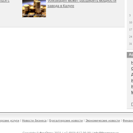
ться с
Volkswagen может расширить мощности
завода в Калуге
3
10
17
24
31
Ар
П
ерские услуги
|
Новости бизнеса
|
Бухгалтерские новости
|
Экономические новости
|
Финанс
Copyright ©
ФинОмен
2021 | +7 (903) 617-99-99 |
info@finomenov.ru