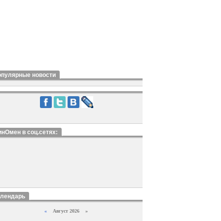
опулярные новости
нОмен в соц.сетях:
алендарь
«
Август 2026 »