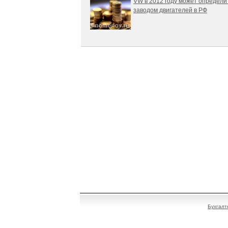
VW в 2012 году может определи
заводом двигателей в РФ
Бухгалт