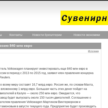
ты
Контакты
Новости бухгалтерии
Новости экономики
оссию 840 млн евро
Источник
тель Volkswagen планирует инвестировать еще 840 млн евро в
ссии в период с 2013 по 2015 год, заявил член правления концерна
Reuters.
 всему миру составят 16,7 млрд евро. Россия же, по словам Махта,
 вложенному 1 млрд евро. Большая часть этих денег пойдет на
вигателей в Калуге — около 250 млн евро. Ожидается, что
 завод будет выпускать около 150 тысяч двигателей. Соглашение о
дателем правления Volkswagen Мартином Винтеркорном и
тамоновым в августе текущего года. Предприятие будет производить