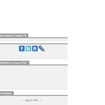
опулярные новости
нОмен в соц.сетях:
алендарь
«
Август 2026 »