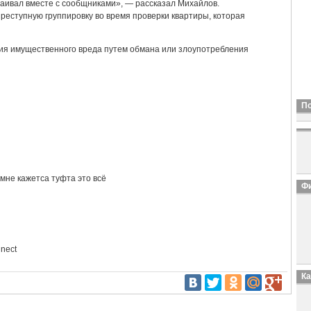
ваивал вместе с сообщниками», — рассказал Михайлов.
реступную группировку во время проверки квартиры, которая
ия имущественного вреда путем обмана или злоупотребления
П
мне кажетса туфта это всё
Фи
nect
К