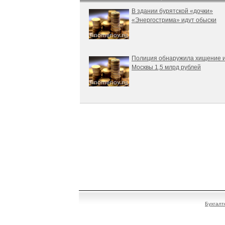
В здании бурятской «дочки»
«Энергострима» идут обыски
Полиция обнаружила хищение 
Москвы 1,5 млрд рублей
Бухгалт