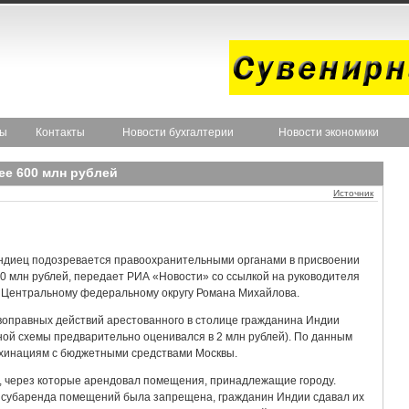
ты
Контакты
Новости бухгалтерии
Новости экономики
ее 600 млн рублей
Источник
ндиец подозревается правоохранительными органами в присвоении
 млн рублей, передает РИА «Новости» со ссылкой на руководителя
 Центральному федеральному округу Романа Михайлова.
воправных действий арестованного в столице гражданина Индии
ной схемы предварительно оценивался в 2 млн рублей). По данным
ахинациям с бюджетными средствами Москвы.
, через которые арендовал помещения, принадлежащие городу.
и субаренда помещений была запрещена, гражданин Индии сдавал их