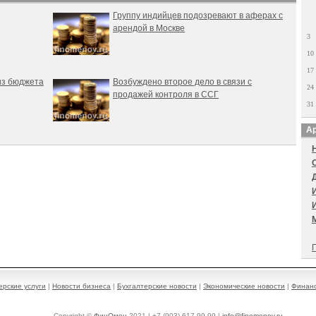
Группу индийцев подозревают в аферах с
арендой в Москве
3
10
17
из бюджета
Возбуждено второе дело в связи с
24
продажей контроля в ССГ
31
Ар
П
ерские услуги
|
Новости бизнеса
|
Бухгалтерские новости
|
Экономические новости
|
Финанс
Copyright ©
ФинОмен
2021 | +7 (903) 617-99-99 |
info@finomenov.ru