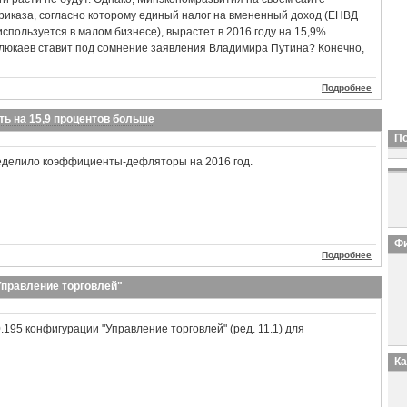
риказа, согласно которому единый налог на вмененный доход (ЕНВД
спользуется в малом бизнесе), вырастет в 2016 году на 15,9%.
люкаев ставит под сомнение заявления Владимира Путина? Конечно,
Подробнее
ь на 15,9 процентов больше
П
делило коэффициенты-дефляторы на 2016 год.
Фи
Подробнее
Управление торговлей"
.195 конфигурации "Управление торговлей" (ред. 11.1) для
К