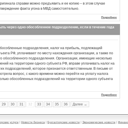
ригинала справки можно предъявить и ее копию – в этом случае
тверждение факта угона в МВД самостоятельно.
Подробнее
ыль через одно обособленное подразделение, если в течение года
бособленные подразделения, налог на прибыль, подлежащий
ъекта РФ, уплачивают по месту нахождения организации, а также по
го обособленного подразделения. Организации, имеющие несколько
ний на территории одного субъекта РФ, вправе уплачивать налог на
тих подразделений, которое признается ответственным. В письме от
трела вопрос, с какого времени можно перейти на уплату налога
колько обособленных подразделений на территории одного субъекта
Подробнее
29
30
31
32
33
34
35
36
Далее →
ерские услуги
|
Новости бизнеса
|
Бухгалтерские новости
|
Экономические новости
|
Финанс