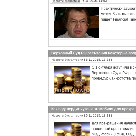
Новости экономики
| 5-11-2015, 14:53 |
Практически двукра
может быть вызван
пишет Financial Tim
Верховный Суд РФ разъяснил некоторые воп
Новости бухгалтерии
| 5-11-2015, 13:23 |
С 1 октября вступили в 
Верховного Суда РФ разъ
процедур банкротства гр
Как подтвердить угон автомобиля для прекра
Новости бухгалтерии
| 5-11-2015, 13:23 |
Для прекращения начисл
налоговый орган подлинн
МВД России (ГУВД, ОВД, 