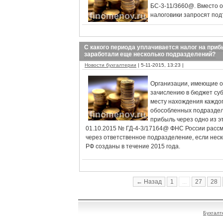
БС-3-11/3660@. Вместо о
налоговики запросят под
С какого периода уплачивается налог на приб
заработали еще несколько подразделений?
Новости бухгалтерии
| 5-11-2015, 13:23 |
Организации, имеющие о
зачислению в бюджет суб
месту нахождения каждо
обособленных подразделе
прибыль через одно из э
01.10.2015 № ГД-4-3/17164@ ФНС России рассмо
через ответственное подразделение, если нес
РФ созданы в течение 2015 года.
← Назад
1
...
27
28
Бухгалт