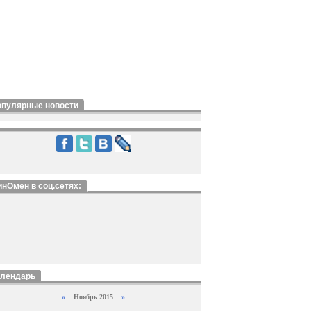
опулярные новости
нОмен в соц.сетях:
алендарь
«
Ноябрь 2015
»