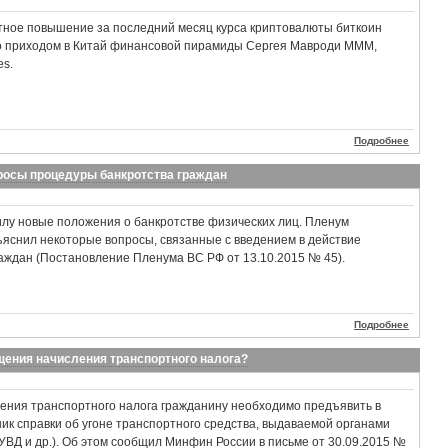
тное повышение за последний месяц курса криптовалюты биткоин
о приходом в Китай финансовой пирамиды Сергея Мавроди МММ,
es.
Подробнее
росы процедуры банкротства граждан
силу новые положения о банкротстве физических лиц. Пленум
яснил некоторые вопросы, связанные с введением в действие
аждан (Постановление Пленума ВС РФ от 13.10.2015 № 45).
Подробнее
щения начисления транспортного налога?
ения транспортного налога гражданину необходимо предъявить в
ик справки об угоне транспортного средства, выдаваемой органами
УВД и др.). Об этом сообщил Минфин России в письме от 30.09.2015 №