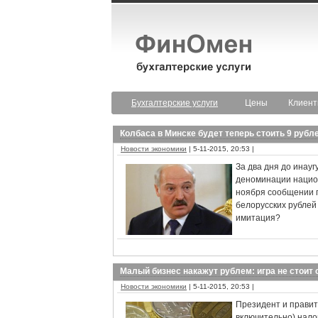
Бухгалтерские услуги
Цены
Клиен
Колбаса в Минске будет теперь стоить 9 рубл
Новости экономики
| 5-11-2015, 20:53 |
За два дня до инау
деноминации национ
ноября сообщении п
белорусских рублей
имитация?
Малый бизнес накажут рублем: игра не стоит 
Новости экономики
| 5-11-2015, 20:53 |
Президент и правит
включительно) нало