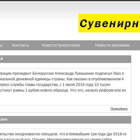
ты
Контакты
Новости бухгалтерии
Новости экономики
ей
гурации президент Белоруссии Александр Лукашенко подписал Указ о
альной денежной единицы страны. Как сказано в опубликованном 4
ресс-службы главы государства, с 1 июля 2016 года 10 тысяч
 станут равны 1 рублю нового образца. Что это, начало реформ или их
Подробнее
свеч
ельство неоднократно обещали, что в ближайшие три года (до 2018-го
ги расти не будут. Однако, Минэкономразвития на своем сайте