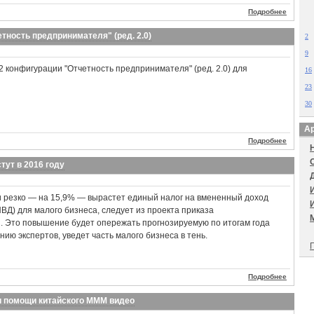
Подробнее
тность предпринимателя" (ред. 2.0)
2
9
2 конфигурации "Отчетность предпринимателя" (ред. 2.0) для
16
23
30
Ар
Подробнее
тут в 2016 году
ии резко — на 15,9% — вырастет единый налог на вмененный доход
ВД) для малого бизнеса, следует из проекта приказа
 Это повышение будет опережать прогнозируемую по итогам года
ию экспертов, уведет часть малого бизнеса в тень.
П
Подробнее
и помощи китайского МММ видео