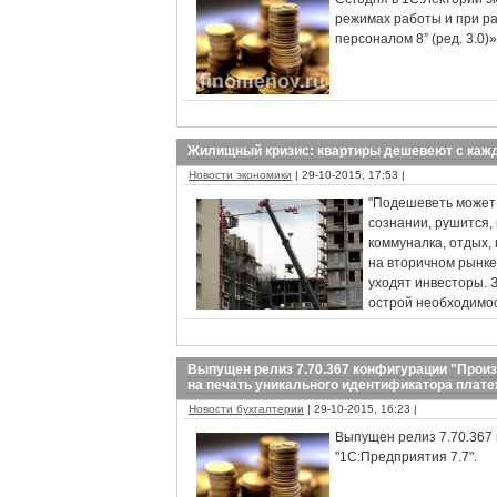
режимах работы и при р
персоналом 8” (ред. 3.0)»
Жилищный кризис: квартиры дешевеют с ка
Новости экономики
| 29-10-2015, 17:53 |
"Подешеветь может 
сознании, рушится,
коммуналка, отдых,
на вторичном рынке
уходят инвесторы. 
острой необходимос
Выпущен релиз 7.70.367 конфигурации "Прои
на печать уникального идентификатора плате
Новости бухгалтерии
| 29-10-2015, 16:23 |
Выпущен релиз 7.70.367 
"1С:Предприятия 7.7".