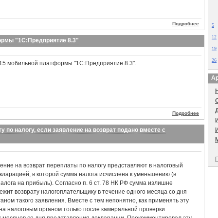
Подробнее
5
12
ормы "1С:Предприятие 8.3"
19
26
215 мобильной платформы "1С:Предприятие 8.3".
Ар
Подробнее
у по налогу, если заявление на возврат подано вместе с
П
ение на возврат переплаты по налогу представляют в налоговый
кларацией, в которой сумма налога исчислена к уменьшению (в
налога на прибыль). Согласно п. 6 ст. 78 НК РФ сумма излишне
ежит возврату налогоплательщику в течение одного месяца со дня
аном такого заявления. Вместе с тем непонятно, как применять эту
на налоговым органом только после камеральной проверки