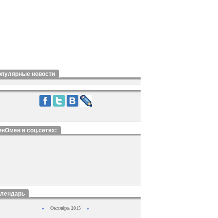
опулярные новости
нОмен в соц.сетях:
алендарь
«
Октябрь 2015
»