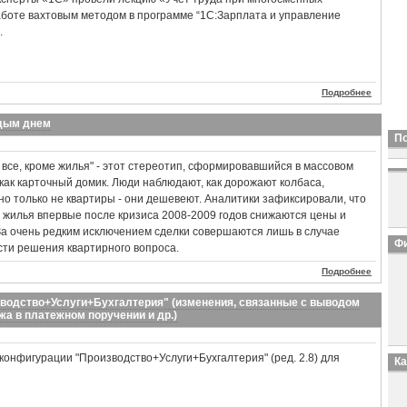
аботе вахтовым методом в программе “1С:Зарплата и управление
.
Подробнее
ждым днем
П
все, кроме жилья" - этот стереотип, сформировавшийся в массовом
 как карточный домик. Люди наблюдают, как дорожают колбаса,
 но только не квартиры - они дешевеют. Аналитики зафиксировали, что
 жилья впервые после кризиса 2008-2009 годов снижаются цены и
За очень редким исключением сделки совершаются лишь в случае
Фи
ти решения квартирного вопроса.
Подробнее
зводство+Услуги+Бухгалтерия" (изменения, связанные с выводом
жа в платежном поручении и др.)
конфигурации "Производство+Услуги+Бухгалтерия" (ред. 2.8) для
К