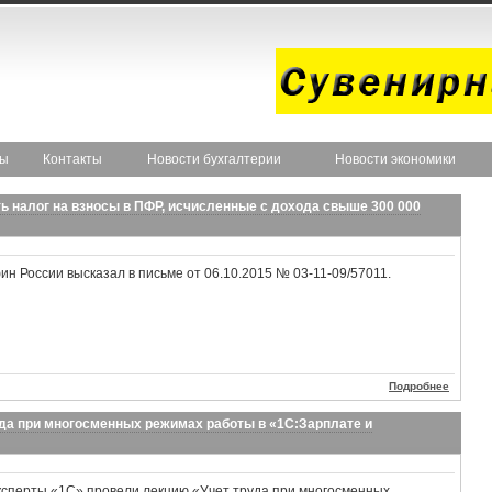
ты
Контакты
Новости бухгалтерии
Новости экономики
 налог на взносы в ПФР, исчисленные с дохода свыше 300 000
ин России высказал в письме от 06.10.2015 № 03-11-09/57011.
Подробнее
руда при многосменных режимах работы в «1С:Зарплате и
ксперты «1С» провели лекцию «Учет труда при многосменных