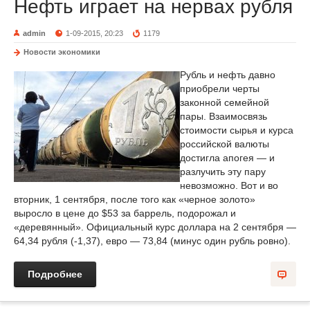
Нефть играет на нервах рубля
admin
1-09-2015, 20:23
1179
Новости экономики
Рубль и нефть давно
приобрели черты
законной семейной
пары. Взаимосвязь
стоимости сырья и курса
российской валюты
достигла апогея — и
разлучить эту пару
невозможно. Вот и во
вторник, 1 сентября, после того как «черное золото»
выросло в цене до $53 за баррель, подорожал и
«деревянный». Официальный курс доллара на 2 сентября —
64,34 рубля (-1,37), евро — 73,84 (минус один рубль ровно).
Подробнее