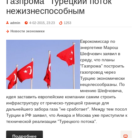
Газпрома "Турецкий поток"
нежизнеспособным
admin
4-02-2015, 23:23
1253
Новости экономики
Еврокомиссар по
энергетике Марош
Шефчович заявил в
среду, что планы
"Газпрома" построить
газопровод через
Турцию экономически
нецелесообразны. По
мнению Шефчовича,
идея заставить европейские компании самим строить
инфраструктуру от греческо-турецкой границе для
дальнейшего забора газа "не сработает". Между тем посол
Турции в РФ заявил, что Анкара и Москва уже приступили к
технической реализации "Турецкого потока".
Подробнее