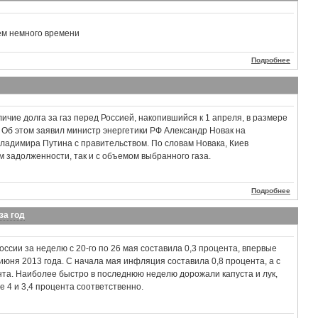
ем немного времени
Подробнее
ичие долга за газ перед Россией, накопившийся к 1 апреля, в размере
 Об этом заявил министр энергетики РФ Александр Новак на
ладимира Путина с правительством. По словам Новака, Киев
м задолженности, так и с объемом выбранного газа.
Подробнее
за год
ссии за неделю с 20-го по 26 мая составила 0,3 процента, впервые
 июня 2013 года. C начала мая инфляция составила 0,8 процента, а с
нта. Наиболее быстро в последнюю неделю дорожали капуста и лук,
е 4 и 3,4 процента соответственно.