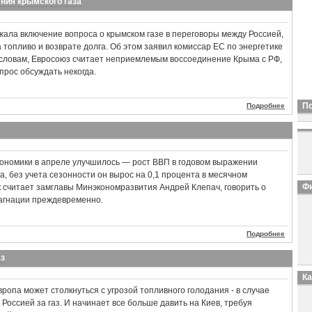
ния крымского газа
ала включение вопроса о крымском газе в переговоры между Россией,
 топливо и возврате долга. Об этом заявил комиссар ЕС по энергетике
 словам, Евросоюз считает неприемлемым воссоединение Крыма с РФ,
прос обсуждать некогда.
П
Подробнее
кономики в апреле улучшилось — рост ВВП в годовом выражении
а, без учета сезонности он вырос на 0,1 процента в месячном
Фи
к считает замглавы Минэкономразвития Андрей Клепач, говорить о
тагнации преждевременно.
Подробнее
аз
К
вропа может столкнуться с угрозой топливного голодания - в случае
Россией за газ. И начинает все больше давить на Киев, требуя