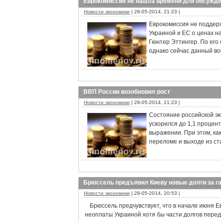
Еврокомиссия не нашла времени для обсужде
Новости экономики
| 28-05-2014, 21:23 |
Еврокомиссия не поддерж
Украиной и ЕС о ценах на
Гюнтер Эттингер. По его
однако сейчас данный во
ВВП России возобновил рост
Новости экономики
| 28-05-2014, 21:23 |
Состояние российской э
ускорился до 1,1 процент
выражении. При этом, ка
переломе и выходе из с
Брюссель предъявил Киеву новые долги за г
Новости экономики
| 28-05-2014, 20:53 |
Брюссель предчувствует, что в начале июня Е
неоплаты Украиной хотя бы части долгов перед 