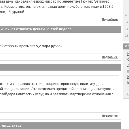
ий день, как заявил еврокомиссар по энергетике Гюнтер Эттингер,
д. Кроме этого, он, по сути, назвал цену «голубого топлива» в $268,5
иев, абсурдной.
5
Подробнее
12
и начнет отдавать деньги на этой неделе
19
26
кой стороны превысит 5,2 млрд рублей
Ар
Подробнее
т активно развивать клиентоориентированную политику, делая
ой специализации. Это позволяет кредитной организации выступать
овайдера банковских услуг, но и развивать партнерские отношения с
П
Подробнее
 млрд за газ