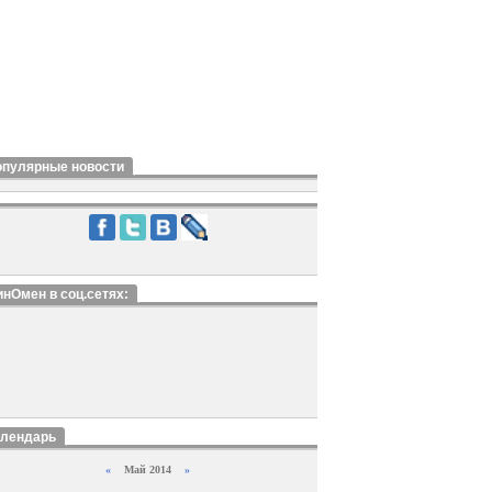
опулярные новости
нОмен в соц.сетях:
алендарь
«
Май 2014
»