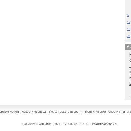
5
12
19
26
Ар
П
ерские услуги
|
Новости бизнеса
|
Бухгалтерские новости
|
Экономические новости
|
Финанс
Copyright ©
ФинОмен
2021 | +7 (903) 617-99-99 |
info@finomenov.ru