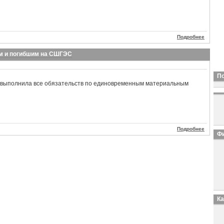
Подробнее
м и погибшим на СШГЭС
П
 выполнила все обязательств по единовременным материальным
Подробнее
Фи
К