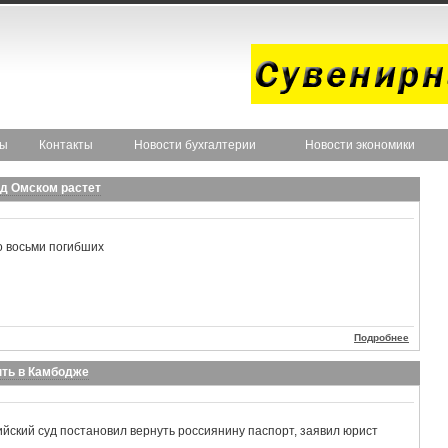
ты
Контакты
Новости бухгалтерии
Новости экономики
од Омском растет
 восьми погибших
Подробнее
ыть в Камбодже
йский суд постановил вернуть россиянину паспорт, заявил юрист