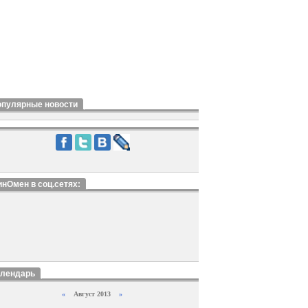
опулярные новости
нОмен в соц.сетях:
алендарь
«
Август 2013
»