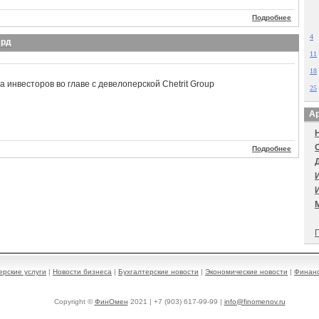
Подробнее
4
лрд
11
18
 инвесторов во главе с девелоперской Chetrit Group
25
Ар
Подробнее
П
ерские услуги
|
Новости бизнеса
|
Бухгалтерские новости
|
Экономические новости
|
Финанс
Copyright ©
ФинОмен
2021 | +7 (903) 617-99-99 |
info@finomenov.ru