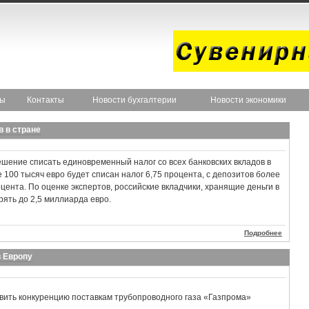
ты
Контакты
Новости бухгалтерии
Новости экономики
в в стране
шение списать единовременный налог со всех банковских вкладов в
 100 тысяч евро будет списан налог 6,75 процента, с депозитов более
цента. По оценке экспертов, российские вкладчики, хранящие деньги в
рять до 2,5 миллиарда евро.
Подробнее
в Европу
авить конкуренцию поставкам трубопроводного газа «Газпрома»