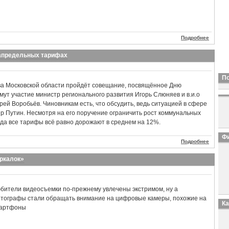
Подробнее
запредельных тарифах
П
ва Московской области пройдёт совещание, посвящённое Дню
мут участие министр регионального развития Игорь Слюняев и в.и.о
ей Воробьёв. Чиновникам есть, что обсудить, ведь ситуацией в сфере
 Путин. Несмотря на его поручение ограничить рост коммунальных
ода все тарифы всё равно дорожают в среднем на 12%.
Фи
Подробнее
еркалок»
бители видеосъемки по-прежнему увлечены экстримом, ну а
тографы стали обращать внимание на цифровые камеры, похожие на
К
артфоны