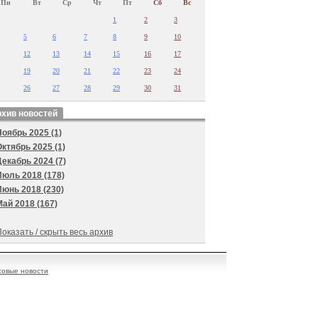
Пн
Вт
Ср
Чт
Пт
Сб
Вс
1
2
3
5
6
7
8
9
10
12
13
14
15
16
17
19
20
21
22
23
24
26
27
28
29
30
31
хив новостей
Ноябрь 2025 (1)
Октябрь 2025 (1)
Декабрь 2024 (7)
Июль 2018 (178)
Июнь 2018 (230)
Май 2018 (167)
оказать / скрыть весь архив
овые новости