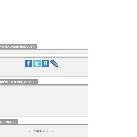
опулярные новости
нОмен в соц.сетях:
алендарь
«
Март 2013
»