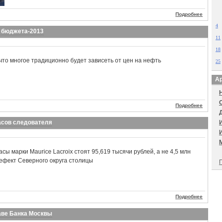
Подробнее
4
т бюджета-2013
11
18
что многое традиционно будет зависеть от цен на нефть
25
Ар
Подробнее
асов следователя
сы марки Maurice Lacroix стоят 95,619 тысячи рублей, а не 4,5 млн
рефект Северного округа столицы
П
Подробнее
лаве Банка Москвы