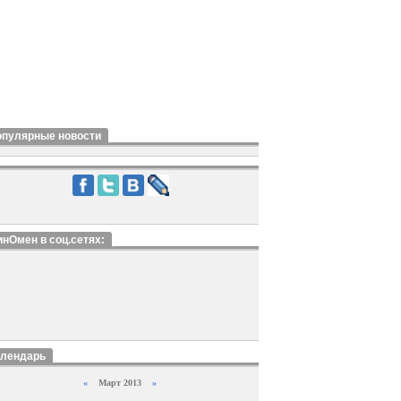
опулярные новости
нОмен в соц.сетях:
алендарь
«
Март 2013
»