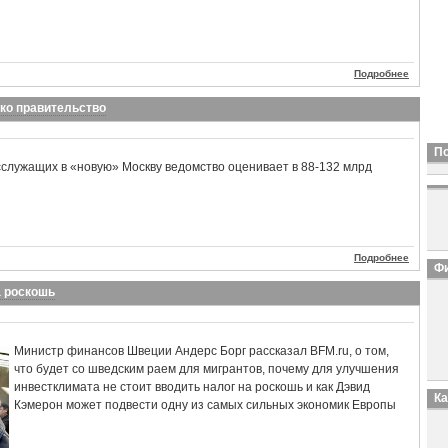
Подробнее
ко правительство
П
сслужащих в «новую» Москву ведомство оценивает в 88-132 млрд
Подробнее
Фи
а роскошь
Министр финансов Швеции Андерс Борг рассказал BFM.ru, о том,
что будет со шведским раем для мигрантов, почему для улучшения
инвестклимата не стоит вводить налог на роскошь и как Дэвид
К
Кэмерон может подвести одну из самых сильных экономик Европы