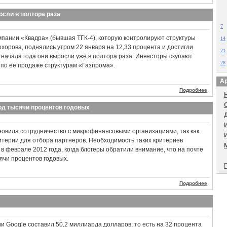
осли в полтора раза
7
мпании «Квадра» (бывшая ТГК-4), которую контролируют структуры
14
орова, поднялись утром 22 января на 12,33 процента и достигли
21
С начала года они выросли уже в полтора раза. Инвесторы скупают
28
 по ее продаже структурам «Газпрома».
Ар
Подробнее
од тысячи процентов годовых
овила сотрудничество с микрофинансовыми организациями, так как
итерии для отбора партнеров. Необходимость таких критериев
в феврале 2012 года, когда блогеры обратили внимание, что на почте
ячи процентов годовых.
П
Подробнее
и Google составил 50,2 миллиарда долларов, то есть на 32 процента