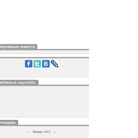
опулярные новости
нОмен в соц.сетях:
алендарь
«
Январь 2013
»