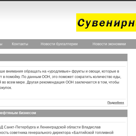
ты
Контакты
Новости бухгалтерии
Новости экономики
ше внимания обращать на «уродливые» фрукты и овощи, которые в
т в помойку. По данным ООН, это поможет сократить количество еды,
во всем мире. Другая рекомендация ООН заключается в том, чтобы
окупок.
Подробнее
 нефтяным бизнесом
Д Санкт-Петербурга и Ленинградской области Владислав
ость советника генерального директора «Балтийской топливной