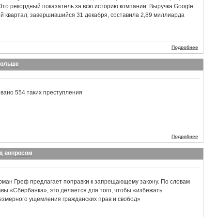
. Это рекордный показатель за всю историю компании. Выручка Google
й квартал, завершившийся 31 декабря, составила 2,89 миллиарда
Подробнее
 больше
овано 554 таких преступления
Подробнее
од вопросом
рман Греф предлагает поправки к запрещающему закону. По словам
авы «Сбербанка», это делается для того, чтобы «избежать
езмерного ущемления гражданских прав и свобод»