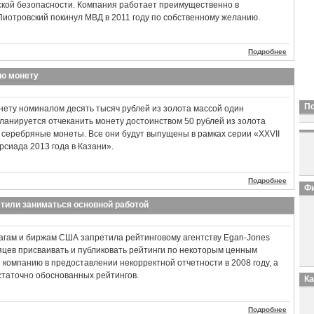
ской безопасности. Компания работает преимущественно в
Пиотровский покинул МВД в 2011 году по собственному желанию.
Подробнее
ую монету
П
нету номиналом десять тысяч рублей из золота массой один
планируется отчеканить монету достоинством 50 рублей из золота
е серебряные монеты. Все они будут выпущены в рамках серии «XXVII
сиада 2013 года в Казани».
Подробнее
Фи
тили заниматься основной работой
агам и биржам США запретила рейтинговому агентству Egan-Jones
сяцев присваивать и публиковать рейтинги по некоторым ценным
 компанию в предоставлении некорректной отчетности в 2008 году, а
статочно обоснованных рейтингов.
К
Подробнее