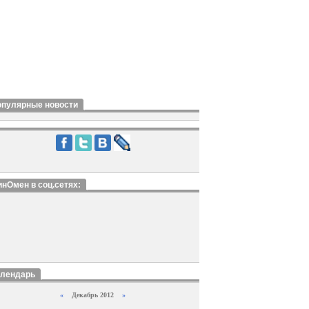
опулярные новости
нОмен в соц.сетях:
алендарь
«
Декабрь 2012
»