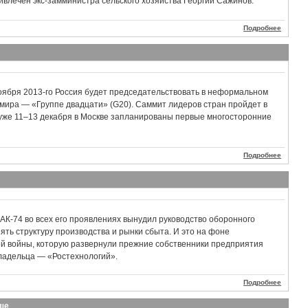
влечен экс-замминистра сельского хозяйства Георгий Сажинов.
Подробнее
ноября 2013-го Россия будет председательствовать в неформальном
мира — «Группе двадцати» (G20). Саммит лидеров стран пройдет в
 уже 11–13 декабря в Москве запланированы первые многосторонние
Подробнее
АК-74 во всех его проявлениях вынудил руководство оборонного
нять структуру производства и рынки сбыта. И это на фоне
 войны, которую развернули прежние собственники предприятия
ладельца — «Ростехнологий».
Подробнее
ьше