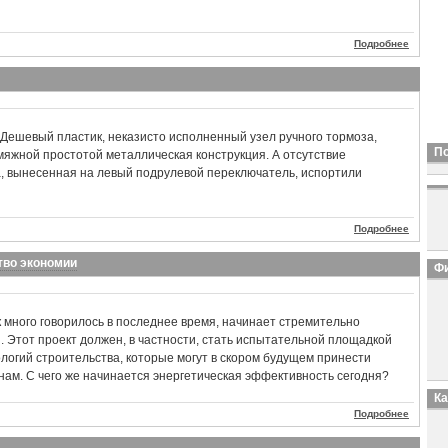
Подробнее
Дешевый пластик, неказисто исполненный узел ручного тормоза,
П
мяжной простотой металлическая конструкция. А отсутствие
а, вынесенная на левый подрулевой переключатель, испортили
Подробнее
тво экономии
Фи
к много говорилось в последнее время, начинает стремительно
 Этот проект должен, в частности, стать испытательной площадкой
логий строительства, которые могут в скором будущем принести
ам. С чего же начинается энергетическая эффективность сегодня?
К
Подробнее