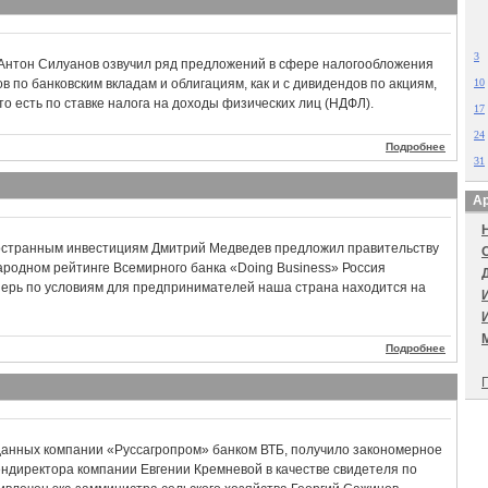
3
Антон Силуанов озвучил ряд предложений в сфере налогообложения
в по банковским вкладам и облигациям, как и с дивидендов по акциям,
10
о есть по ставке налога на доходы физических лиц (НДФЛ).
17
24
Подробнее
31
Ар
остранным инвестициям Дмитрий Медведев предложил правительству
ародном рейтинге Всемирного банка «Doing Business» Россия
еперь по условиям для предпринимателей наша страна находится на
Подробнее
П
данных компании «Руссагропром» банком ВТБ, получило закономерное
ндиректора компании Евгении Кремневой в качестве свидетеля по