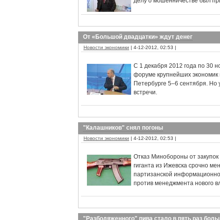
делу о мошенничестве был при
От «Большой двадцатки» ждут денег
Новости экономики
| 4-12-2012, 02:53 |
С 1 декабря 2012 года по 30 
форуме крупнейших экономик 
Петербурге 5–6 сентября. Но
встречи.
"Калашников" снял погоны
Новости экономики
| 4-12-2012, 02:53 |
Отказ Минобороны от закупок 
гиганта из Ижевска срочно ме
партизанской информационной
против менеджмента нового в
"Разбодяженного" пива стало в пять раз бол