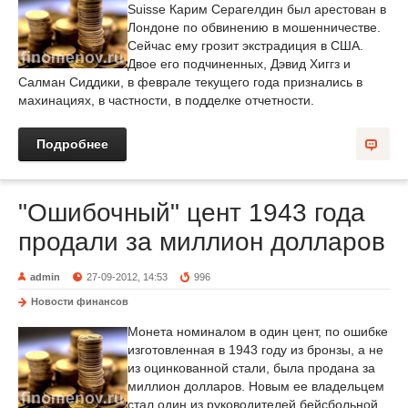
Suisse Карим Серагелдин был арестован в
Лондоне по обвинению в мошенничестве.
Сейчас ему грозит экстрадиция в США.
Двое его подчиненных, Дэвид Хиггз и
Салман Сиддики, в феврале текущего года признались в
махинациях, в частности, в подделке отчетности.
Подробнее
"Ошибочный" цент 1943 года
продали за миллион долларов
admin
27-09-2012, 14:53
996
Новости финансов
Монета номиналом в один цент, по ошибке
изготовленная в 1943 году из бронзы, а не
из оцинкованной стали, была продана за
миллион долларов. Новым ее владельцем
стал один из руководителей бейсбольной