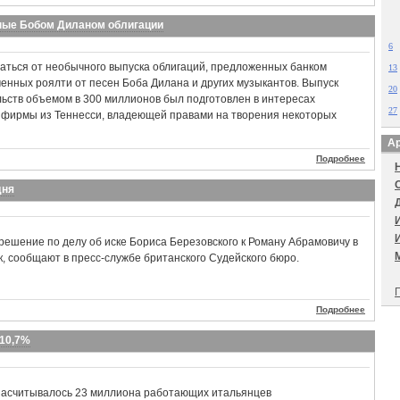
нные Бобом Диланом облигации
6
аться от необычного выпуска облигаций, предложенных банком
13
енных роялти от песен Боба Дилана и других музыкантов. Выпуск
20
льств объемом в 300 миллионов был подготовлен в интересах
27
й фирмы из Теннесси, владеющей правами на творения некоторых
Ар
Подробнее
дня
решение по делу об иске Бориса Березовского к Роману Абрамовичу в
мск, сообщают в пресс-службе британского Судейского бюро.
П
Подробнее
 10,7%
 насчитывалось 23 миллиона работающих итальянцев