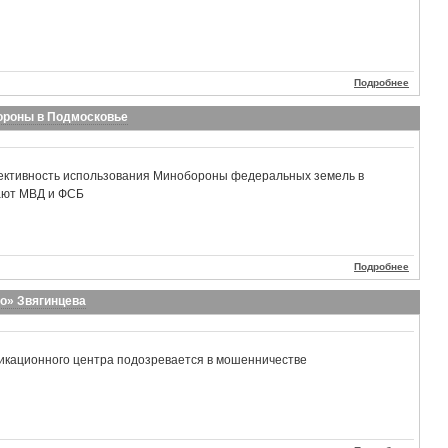
Подробнее
ороны в Подмосковье
ктивность использования Минобороны федеральных земель в
чают МВД и ФСБ
Подробнее
о» Звягинцева
икационного центра подозревается в мошенничестве