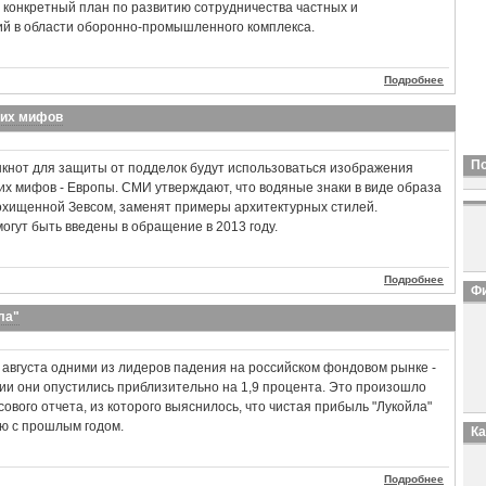
конкретный план по развитию сотрудничества частных и
ий в области оборонно-промышленного комплекса.
Подробнее
ких мифов
П
нкнот для защиты от подделок будут использоваться изображения
ких мифов - Европы. СМИ утверждают, что водяные знаки в виде образа
охищенной Зевсом, заменят примеры архитектурных стилей.
гут быть введены в обращение в 2013 году.
Подробнее
Фи
ла"
1 августа одними из лидеров падения на российском фондовом рынке -
сии они опустились приблизительно на 1,9 процента. Это произошло
ового отчета, из которого выяснилось, что чистая прибыль "Лукойла"
ю с прошлым годом.
К
Подробнее