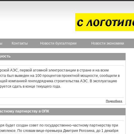
ты
Контакты
Новости бухгалтерии
Новости экономики
щность
ской АЭС, первой атомной электростанции в стране и на всем
уста был выведен на 100 процентов проектной мощности, сообщили в
щей компанией генподрядчика строительства АЭС. В эксплуатацию
уется сдать в конце текущего года.
Подробнее
частному партнерству в ОПК
бря будет создан совет по государственно-частному партнерству при
мплексе. По словам вице-премьера Дмитрия Рогозина, до 1 декабря