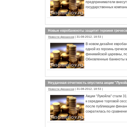
предприниматели внесут 
государственных компан
Новые евробанкноты защитит героиня гречес
Новости финансов
| 31-08-2012, 18:53 |
В новом дизайне евроба
одной из героинь гречес
финикийской царевны, п
Обновленные банкноты мо
Неудачная отчетность опустила акции "Лукой
Новости финансов
| 31-08-2012, 18:53 |
Акции "Лукойла" стали 3
к середине торговой сес
после публикации финанс
сократилась по сравнени