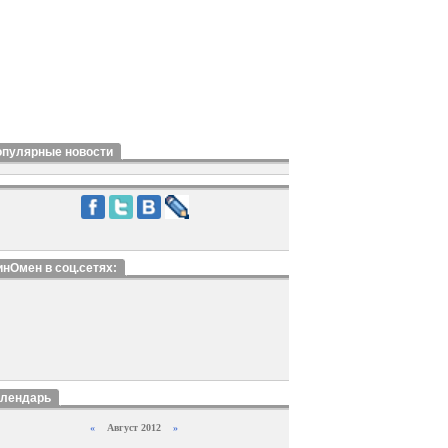
опулярные новости
нОмен в соц.сетях:
алендарь
«
Август 2012
»