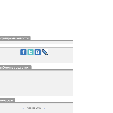
опулярные новости
нОмен в соц.сетях:
алендарь
«
Апрель 2012
»