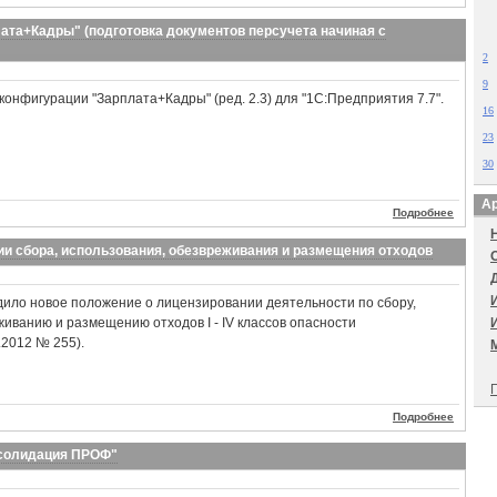
ата+Кадры" (подготовка документов персучета начиная с
2
9
конфигурации "Зарплата+Кадры" (ред. 2.3) для "1С:Предприятия 7.7".
16
23
30
Ар
Подробнее
и сбора, использования, обезвреживания и размещения отходов
дило новое положение о лицензировании деятельности по сбору,
иванию и размещению отходов I - IV классов опасности
.2012 № 255).
П
Подробнее
нсолидация ПРОФ"