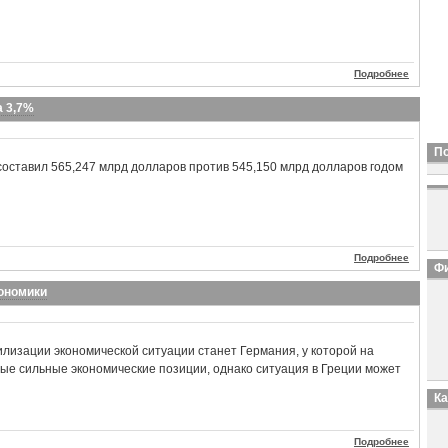
Подробнее
а 3,7%
П
составил 565,247 млрд долларов против 545,150 млрд долларов годом
Подробнее
Фи
кономики
лизации экономической ситуации станет Германия, у которой на
ые сильные экономические позиции, однако ситуация в Греции может
К
Подробнее