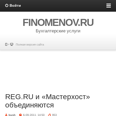
Войти
FINOMENOV.RU
Бухгалтерские услуги
Полная версия сайта
REG.RU и «Мастерхост»
объединяются
bush
6-09-2011, 14:50
953