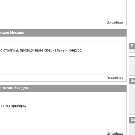
Подробнее
район Москвы
П
во столицы, проводившее специальный конкурс
Подробнее
Фи
т около 2 недель
ачала проверку
К
Подробнее