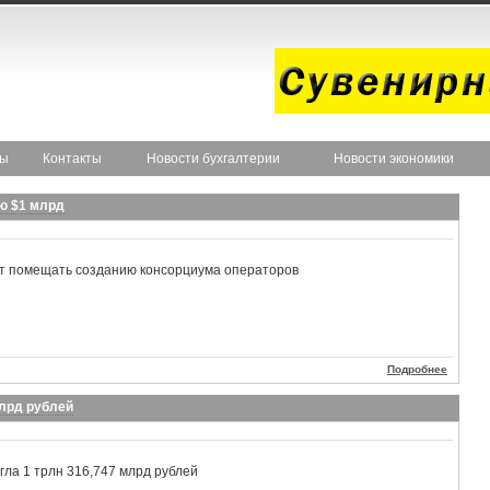
ты
Контакты
Новости бухгалтерии
Новости экономики
ю $1 млрд
ет помещать созданию консорциума операторов
Подробнее
млрд рублей
гла 1 трлн 316,747 млрд рублей