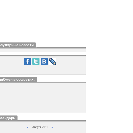
опулярные новости
нОмен в соц.сетях:
алендарь
«
Август 2011
»