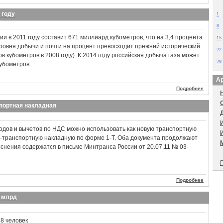
 году
1
8
ии в 2011 году составит 671 миллиард кубометров, что на 3,4 процента
15
ровня добычи и почти на процент превосходит прежний исторический
22
 кубометров в 2008 году). К 2014 году российская добыча газа может
29
убометров.
Ар
Подробнее
спортная накладная
одов и вычетов по НДС можно использовать как новую транспортную
о-транспортную накладную по форме 1-Т. Оба документа продолжают
яснения содержатся в письме Минтранса России от 20.07.11 № 03-
П
Подробнее
6 млрд
8 человек