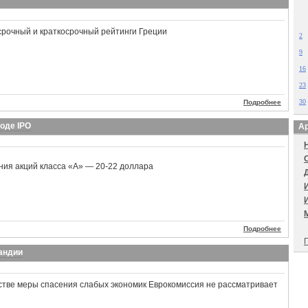
срочный и краткосрочный рейтинги Греции
2
9
16
23
30
Подробнее
оде IPO
Ар
ия акций класса «А» — 20-22 доллара
Подробнее
П
ландии
стве меры спасения слабых экономик Еврокомиссия не рассматривает