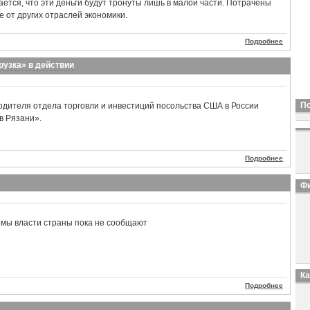
ается, что эти деньги будут тронуты лишь в малой части. Потрачены
е от других отраслей экономики.
Подробнее
рузка» в действии
П
одителя отдела торговли и инвестиций посольства США в России
в Рязани».
Подробнее
Фи
мы власти страны пока не сообщают
К
Подробнее