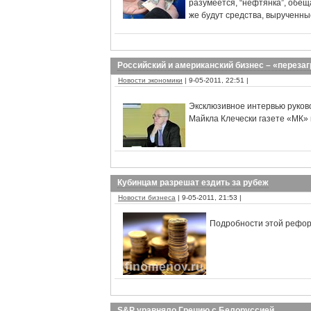
разумеется, “нефтянка”, обещ
же будут средства, вырученны
Российский и американский бизнес – «перезаг
Новости экономики
| 9-05-2011, 22:51 |
Эксклюзивное интервью руков
Майкла Клечески газете «МК» 
Кубинцам разрешат ездить за рубеж
Новости бизнеса
| 9-05-2011, 21:53 |
Подробности этой рефор
S&P уравняло Грецию с Белоруссией