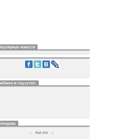
опулярные новости
нОмен в соц.сетях:
алендарь
«
Май 2011
»