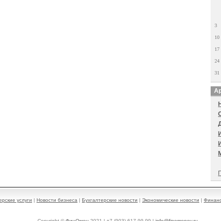
3
10
17
24
31
Ар
П
ерские услуги
|
Новости бизнеса
|
Бухгалтерские новости
|
Экономические новости
|
Финанс
Copyright ©
ФинОмен
2021 | +7 (903) 617-99-99 |
info@finomenov.ru