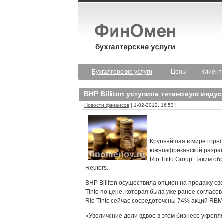
Бухгалтерские услуги
Цены
Клиен
BHP Billiton уступила титановую инду
Новости финансов
| 1-02-2012, 16:53 |
Крупнейшая в мире горно
южноафриканской разраб
Rio Tinto Group. Таким о
Reuters.
BHP Billiton осуществила опцион на продажу сво
Tinto по цене, которая была уже ранее согласов
Rio Tinto сейчас сосредоточены 74% акций RBM
«Увеличение доли вдвое в этом бизнесе укрепля