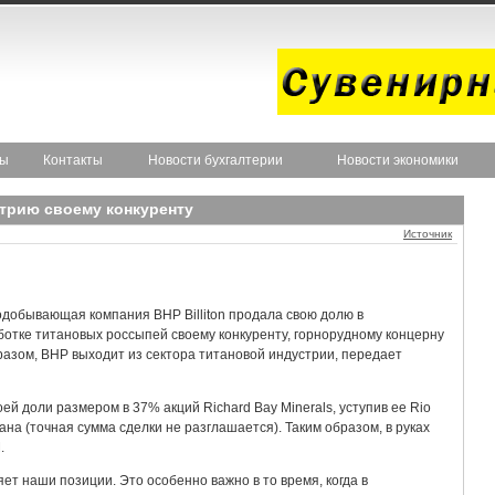
ты
Контакты
Новости бухгалтерии
Новости экономики
стрию своему конкуренту
Источник
добывающая компания BHP Billiton продала свою долю в
отке титановых россыпей своему конкуренту, горнорудному концерну
бразом, BHP выходит из сектора титановой индустрии, передает
ей доли размером в 37% акций Richard Bay Minerals, уступив ее Rio
ана (точная сумма сделки не разглашается). Таким образом, в руках
.
ет наши позиции. Это особенно важно в то время, когда в