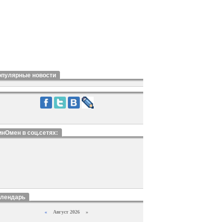
опулярные новости
нОмен в соц.сетях:
алендарь
«
Август 2026 »