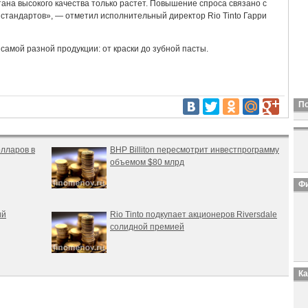
тана высокого качества только растет. Повышение спроса связано с
 стандартов», — отметил исполнительный директор Rio Tinto Гарри
самой разной продукции: от краски до зубной пасты.
П
олларов в
BHP Billiton пересмотрит инвестпрограмму
объемом $80 млрд
Фи
ий
Rio Tinto подкупает акционеров Riversdale
солидной премией
К